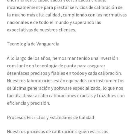
Mi cuenta
incansablemente para prestar servicios de calibración de
la mucho más alta calidad , cumpliendo con las normativas
Multímetro con certificado de calibración
nacionales e de todo el mundo y superando las
expectativas de nuestros clientes.
Nuestra Misión en Elekmed México
Tecnología de Vanguardia
Osciloscopio con certificado de calibración
A lo largo de los años, hemos mantenido una inversión
constante en tecnología de punta para asegurar
Productos calibrados con certificado de Calibración
desenlaces precisos y fiables en todos y cada calibración.
Nuestros laboratorios están equipados con instrumentos
Servicios de calibración eléctrica
de última generación y software especializado, lo que nos
facilita llevar a cabo calibraciones exactas y trazables con
Sobre Nosotros – Elekmed México
eficiencia y precisión.
Soporte
Procesos Estrictos y Estándares de Calidad
Nuestros procesos de calibración siguen estrictos
Tienda