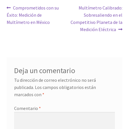
Navegación
Entrada
Siguiente
Comprometidos con su
Multímetro Calibrado:
anterior:
entrada:
Éxito: Medición de
Sobresaliendo en el
de
Multímetro en México
Competitivo Planeta de la
entradas
Medición Eléctrica
Deja un comentario
Tu dirección de correo electrónico no será
publicada.
Los campos obligatorios están
marcados con
*
Comentario
*