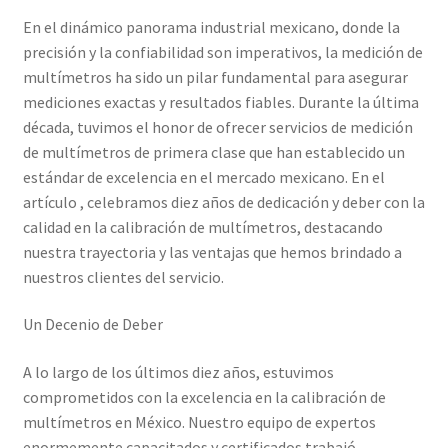
En el dinámico panorama industrial mexicano, donde la
Amperímetro con certificado de calibración
precisión y la confiabilidad son imperativos, la medición de
multímetros ha sido un pilar fundamental para asegurar
Calibración de Amperímetros – Elekmed México
mediciones exactas y resultados fiables. Durante la última
década, tuvimos el honor de ofrecer servicios de medición
Calibración de Medidores de Resistencia – Elekmed México
de multímetros de primera clase que han establecido un
estándar de excelencia en el mercado mexicano. En el
artículo , celebramos diez años de dedicación y deber con la
Calibración de Multímetros – Elekmed México
calidad en la calibración de multímetros, destacando
nuestra trayectoria y las ventajas que hemos brindado a
Calibración de Osciloscopios – Elekmed México
nuestros clientes del servicio.
Carrito
Un Decenio de Deber
Finalizar compra
A lo largo de los últimos diez años, estuvimos
comprometidos con la excelencia en la calibración de
Medidor de tierras con certificado de calibración
multímetros en México. Nuestro equipo de expertos
enormemente capacitados y certificados trabajó