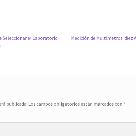
Siguiente
e Seleccionar el Laboratorio
Medición de Multímetros: diez 
entrada:
s
erá publicada.
Los campos obligatorios están marcados con
*