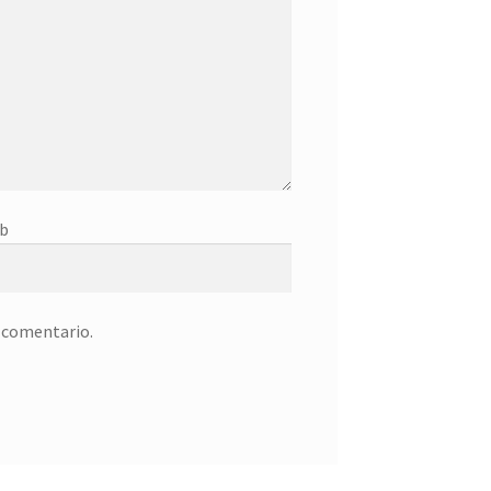
b
n comentario.