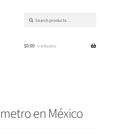
Search
Search
for:
$
0.00
0 artículos
pal?
ímetro en México