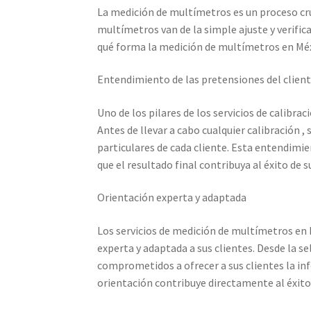
La medición de multímetros es un proceso cruci
Calibración de Osciloscopios – Elekmed Méxi
multímetros van de la simple ajuste y verific
qué forma la medición de multímetros en Méxic
Medidor de tierras con certificado de calibrac
Entendimiento de las pretensiones del clien
Nuestra Misión en Elekmed México
Osciloscop
Uno de los pilares de los servicios de calibr
Productos calibrados con certificado de Cali
Antes de llevar a cabo cualquier calibración 
particulares de cada cliente. Esta entendimie
que el resultado final contribuya al éxito de 
Sobre Nosotros – Elekmed México
Soporte
T
Orientación experta y adaptada
Los servicios de medición de multímetros en 
experta y adaptada a sus clientes. Desde la s
comprometidos a ofrecer a sus clientes la in
orientación contribuye directamente al éxito 