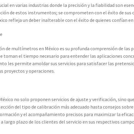
al en varias industrias donde la precisión y la fiabilidad son esenc
co
Carrito
Finalizar compra
ación de estos instrumentos; se comprometen con el éxito de sus c
o refleja un deber inalterable con el éxito de quienes confían en 
ión
Mi cuenta
Multímetro con certificado de calibración
te
io con certificado de calibración
ación de multímetros en México es su profunda comprensión de las p
bración
Servicios de calibración eléctrica
, se toman el tiempo necesario para entender las aplicaciones conc
nto les permite amoldar sus servicios para satisfacer las pretensi
sus proyectos y operaciones.
ienda
Trayectoria de Elekmed México
Visión de Elekmed México
México no solo proponen servicios de ajuste y verificación, sino 
elección del tipo de calibración más adecuado hasta consejos sobr
formación y el acompañamiento precisos para maximizar la eficacia
a largo plazo de los clientes del servicio en sus respectivos campo