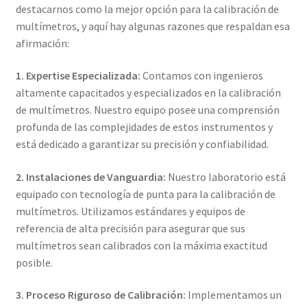
destacarnos como la mejor opción para la calibración de
multímetros, y aquí hay algunas razones que respaldan esa
Amperímetro con certificado de calibración
afirmación:
Calibración de Amperímetros – Elekmed México
1. Expertise Especializada:
Contamos con ingenieros
altamente capacitados y especializados en la calibración
Calibración de Medidores de Resistencia – Elekmed México
de multímetros. Nuestro equipo posee una comprensión
profunda de las complejidades de estos instrumentos y
Calibración de Multímetros – Elekmed México
está dedicado a garantizar su precisión y confiabilidad.
Calibración de Osciloscopios – Elekmed México
2. Instalaciones de Vanguardia:
Nuestro laboratorio está
equipado con tecnología de punta para la calibración de
multímetros. Utilizamos estándares y equipos de
Carrito
referencia de alta precisión para asegurar que sus
multímetros sean calibrados con la máxima exactitud
Finalizar compra
posible.
Medidor de tierras con certificado de calibración
3. Proceso Riguroso de Calibración:
Implementamos un