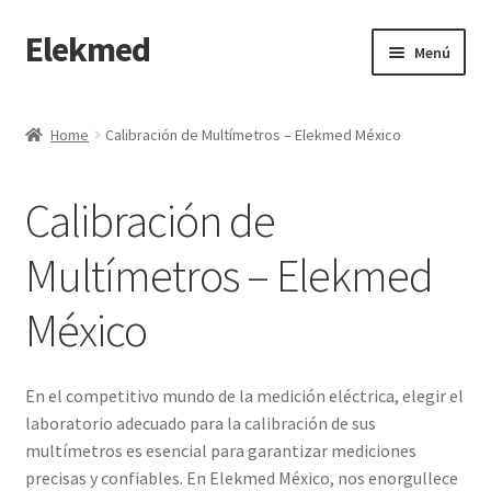
Elekmed
Saltar
Ir
Menú
a
al
navegación
contenido
Inicio
Home
Calibración de Multímetros – Elekmed México
¿Por Qué Elegir a Elekmed México?
Calibración de
¿Qué es un amperímetro de gancho y cuál es su función
Principal?
Multímetros – Elekmed
¿Qué es un Amperímetro y Cuál es su Función Principal?
México
¿Qué es un medidor de tierras y cuál es su función Principal?
En el competitivo mundo de la medición eléctrica, elegir el
¿Qué es un multímetro y cuál es su función Principal?
laboratorio adecuado para la calibración de sus
multímetros es esencial para garantizar mediciones
precisas y confiables. En Elekmed México, nos enorgullece
¿Qué es un osciloscopio y cuál es su función Principal?