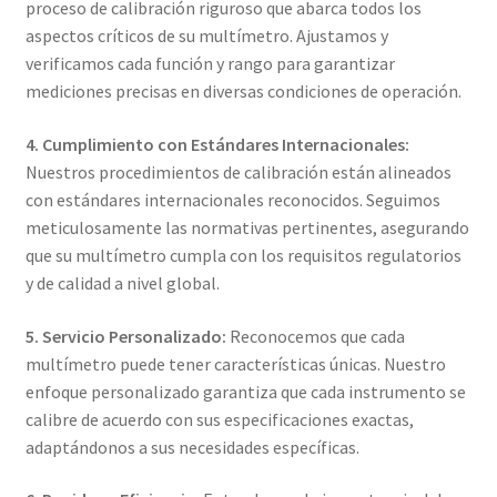
proceso de calibración riguroso que abarca todos los
Mi cuenta
aspectos críticos de su multímetro. Ajustamos y
verificamos cada función y rango para garantizar
Multímetro con certificado de calibración
mediciones precisas en diversas condiciones de operación.
Nuestra Misión en Elekmed México
4. Cumplimiento con Estándares Internacionales:
Nuestros procedimientos de calibración están alineados
Osciloscopio con certificado de calibración
con estándares internacionales reconocidos. Seguimos
meticulosamente las normativas pertinentes, asegurando
que su multímetro cumpla con los requisitos regulatorios
Productos calibrados con certificado de Calibración
y de calidad a nivel global.
Servicios de calibración eléctrica
5. Servicio Personalizado:
Reconocemos que cada
multímetro puede tener características únicas. Nuestro
Sobre Nosotros – Elekmed México
enfoque personalizado garantiza que cada instrumento se
calibre de acuerdo con sus especificaciones exactas,
Soporte
adaptándonos a sus necesidades específicas.
Tienda