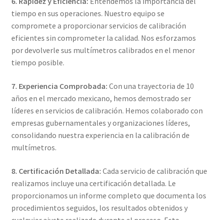
6. Rapidez y Eficiencia:
Entendemos la importancia del
tiempo en sus operaciones. Nuestro equipo se
Trayectoria de Elekmed México
compromete a proporcionar servicios de calibración
eficientes sin comprometer la calidad. Nos esforzamos
Visión de Elekmed México
por devolverle sus multímetros calibrados en el menor
tiempo posible.
7. Experiencia Comprobada:
Con una trayectoria de 10
años en el mercado mexicano, hemos demostrado ser
líderes en servicios de calibración. Hemos colaborado con
empresas gubernamentales y organizaciones líderes,
consolidando nuestra experiencia en la calibración de
multímetros.
8. Certificación Detallada:
Cada servicio de calibración que
realizamos incluye una certificación detallada. Le
proporcionamos un informe completo que documenta los
procedimientos seguidos, los resultados obtenidos y
cualquier ajuste realizado durante el proceso. Esta