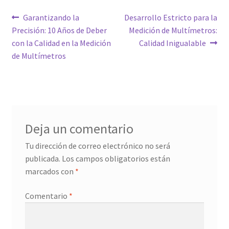
Navegación
Entrada
Siguiente
Garantizando la
Desarrollo Estricto para la
anterior:
entrada:
Precisión: 10 Años de Deber
Medición de Multímetros:
de
con la Calidad en la Medición
Calidad Inigualable
entradas
de Multímetros
Deja un comentario
Tu dirección de correo electrónico no será
publicada.
Los campos obligatorios están
marcados con
*
Comentario
*