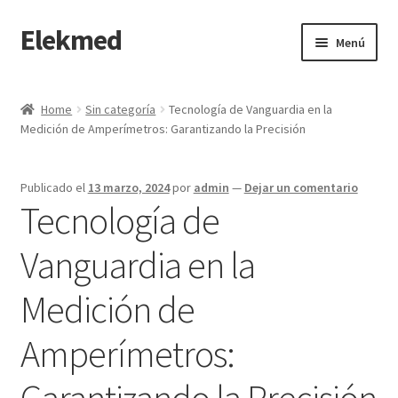
Elekmed
Saltar
Ir
Menú
a
al
navegación
contenido
Inicio
Home
Sin categoría
Tecnología de Vanguardia en la
Medición de Amperímetros: Garantizando la Precisión
¿Por Qué Elegir a Elekmed México?
¿Qué es un amperímetro de gancho y cuál es su función
Publicado el
13 marzo, 2024
por
admin
—
Dejar un comentario
Principal?
Tecnología de
¿Qué es un Amperímetro y Cuál es su Función Principal?
Vanguardia en la
Medición de
¿Qué es un medidor de tierras y cuál es su función Principal?
Amperímetros:
¿Qué es un multímetro y cuál es su función Principal?
Garantizando la Precisión
¿Qué es un osciloscopio y cuál es su función Principal?