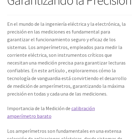
Amperímetro con certificado de calibración
En el mundo de la ingeniería eléctrica y la electrónica, la
Calibración de Amperímetros – Elekmed México
precisión en las mediciones es fundamental para
garantizar el funcionamiento seguro y eficaz de los
Calibración de Medidores de Resistencia – Elekmed México
sistemas. Los amperímetros, empleados para medir la
corriente eléctrica, son instrumentos críticos que
necesitan una medición precisa para garantizar lecturas
Calibración de Multímetros – Elekmed México
confiables. En este artículo , exploraremos cómo la
tecnología de vanguardia está convirtiendo el desarrollo
Calibración de Osciloscopios – Elekmed México
de medición de amperímetros, garantizando la máxima
precisión en todas y cada una de las mediciones.
Carrito
Importancia de la Medición de
calibración
Finalizar compra
amperímetro barato
Medidor de tierras con certificado de calibración
Los amperímetros son fundamentales en una extensa
selección de aplicaciones eléctricas, desde sistemas de