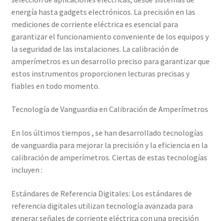
Mi cuenta
energía hasta gadgets electrónicos. La precisión en las
mediciones de corriente eléctrica es esencial para
Multímetro con certificado de calibración
garantizar el funcionamiento conveniente de los equipos y
la seguridad de las instalaciones. La calibración de
amperímetros es un desarrollo preciso para garantizar que
Nuestra Misión en Elekmed México
estos instrumentos proporcionen lecturas precisas y
fiables en todo momento.
Osciloscopio con certificado de calibración
Tecnología de Vanguardia en Calibración de Amperímetros
Productos calibrados con certificado de Calibración
En los últimos tiempos , se han desarrollado tecnologías
Servicios de calibración eléctrica
de vanguardia para mejorar la precisión y la eficiencia en la
calibración de amperímetros. Ciertas de estas tecnologías
Sobre Nosotros – Elekmed México
incluyen :
Soporte
Estándares de Referencia Digitales: Los estándares de
referencia digitales utilizan tecnología avanzada para
generar señales de corriente eléctrica con una precisión
Tienda