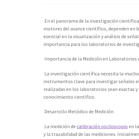
Calibración de Osciloscopios – Elekmed Méxi
En el panorama de la investigación científica 
Medidor de tierras con certificado de calibrac
motores del avance científico, dependen en b
esencial en la visualización y análisis de señ
Nuestra Misión en Elekmed México
Osciloscop
importancia para los laboratorios de investi
Productos calibrados con certificado de Cali
Importancia de la Medición en Laboratorios 
La investigación científica necesita la mucho
Sobre Nosotros – Elekmed México
Soporte
T
instrumentos clave para investigar señales el
realizadas en los laboratorios sean exactas y
conocimiento científico.
Desarrollo Metódico de Medición
La medición de
calibración osciloscopio
en la
y la trazabilidad de las mediciones. Inicial