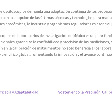
os osciloscopios demanda una adaptación continua de los procesos 
con la adopción de las últimas técnicas y tecnologías para manten
nes académicas, la industria y organismos reguladores es esencial
copios en laboratorios de investigación en México es un pilar fund
cionales garantiza la confiabilidad y precisión de las mediciones,
ión en la calibración de instrumentos no solo beneficia a los labor
 científico global, fomentando la innovación y el avance continuo
Siguiente
ficacia y Adaptabilidad
Sosteniendo la Precisión: Calib
entrada: