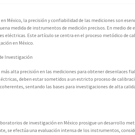
co
Carrito
Finalizar compra
en México, la precisión y confiabilidad de las mediciones son esenc
ión
Mi cuenta
Multímetro con certificado de calibración
uena medida de instrumentos de medición precisos. En medio de es
ales eléctricas. Este artículo se centra en el proceso metódico de c
io con certificado de calibración
gación en México.
bración
Servicios de calibración eléctrica
de Investigación
 más alta precisión en las mediciones para obtener desenlaces fiabl
ienda
Trayectoria de Elekmed México
Visión de Elekmed México
éctricas, deben estar sometidos a un estricto proceso de calibrac
 coherentes, sentando las bases para investigaciones de alta cali
boratorios de investigación en México prosigue un desarrollo met
mente, se efectúa una evaluación intensa de los instrumentos, con