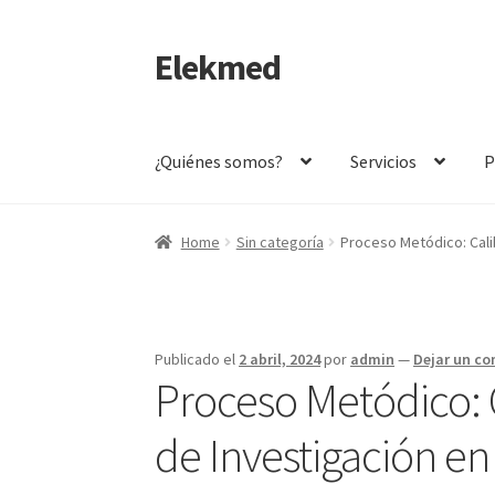
Elekmed
Saltar
Ir
a
al
navegación
contenido
¿Quiénes somos?
Servicios
P
Inicio
¿Por Qué Elegir a Elekmed México?
¿Qué
Home
Sin categoría
Proceso Metódico: Cali
¿Qué es un Amperímetro y Cuál es su Función 
¿Qué es un multímetro y cuál es su función Pr
Publicado el
2 abril, 2024
por
admin
—
Dejar un c
Proceso Metódico: 
Amperímetro con certificado de calibración
C
de Investigación en
Calibración de Medidores de Resistencia – E