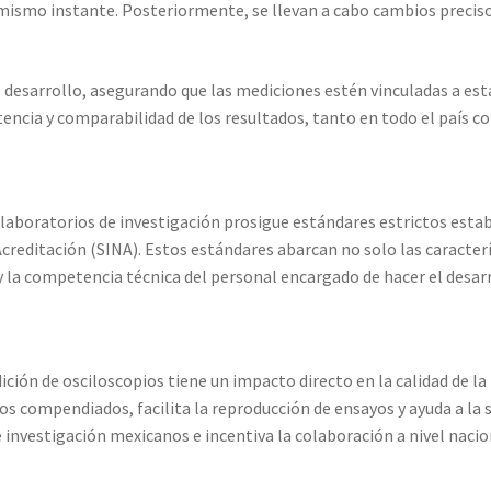
 mismo instante. Posteriormente, se llevan a cabo cambios precisos
l desarrollo, asegurando que las mediciones estén vinculadas a es
encia y comparabilidad de los resultados, tanto en todo el país c
 laboratorios de investigación prosigue estándares estrictos esta
creditación (SINA). Estos estándares abarcan no solo las caracterís
 la competencia técnica del personal encargado de hacer el desarr
ón de osciloscopios tiene un impacto directo en la calidad de la i
s compendiados, facilita la reproducción de ensayos y ayuda a la so
e investigación mexicanos e incentiva la colaboración a nivel nacio