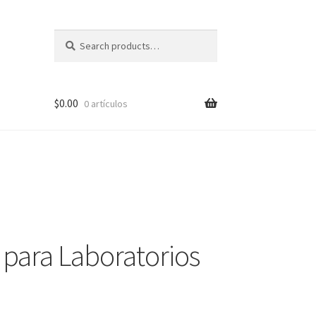
Search
Search
for:
$
0.00
0 artículos
pal?
 para Laboratorios