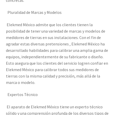
concretas.
Mi cuenta
Pluralidad de Marcas y Modelos
Multímetro con certificado de calibración
Elekmed México admite que los clientes tienen la
posibilidad de tener una variedad de marcas y modelos de
Nuestra Misión en Elekmed México
medidores de tierras en sus instalaciones. Con el fin de
agradar estas diversas pretensiones , Elekmed México ha
Osciloscopio con certificado de calibración
desarrollado habilidades para calibrar una amplia gama de
equipos, independientemente de su fabricante o diseño.
Productos calibrados con certificado de Calibración
Esto asegura que los clientes del servicio logren confiar en
Elekmed México para calibrar todos sus medidores de
Servicios de calibración eléctrica
tierras con la misma calidad y precisión, más allá de la
marca o modelo.
Sobre Nosotros – Elekmed México
Expertos Técnico
Soporte
El aparato de Elekmed México tiene un experto técnico
sólido y una comprensión profunda de los diversos tipos de
Tienda