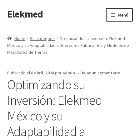
Elekmed
Saltar
Ir
Menú
a
al
navegación
contenido
Inicio
Home
Sin categoría
Optimizando su Inversión: Elekmed
México y su Adaptabilidad a Diferentes Fabricantes y Modelos de
¿Por Qué Elegir a Elekmed México?
Medidores de Tierras
¿Qué es un amperímetro de gancho y cuál es su función
Principal?
Publicado el
8 abril, 2024
por
admin
—
Dejar un comentario
Optimizando su
¿Qué es un Amperímetro y Cuál es su Función Principal?
Inversión: Elekmed
¿Qué es un medidor de tierras y cuál es su función Principal?
México y su
¿Qué es un multímetro y cuál es su función Principal?
Adaptabilidad a
¿Qué es un osciloscopio y cuál es su función Principal?