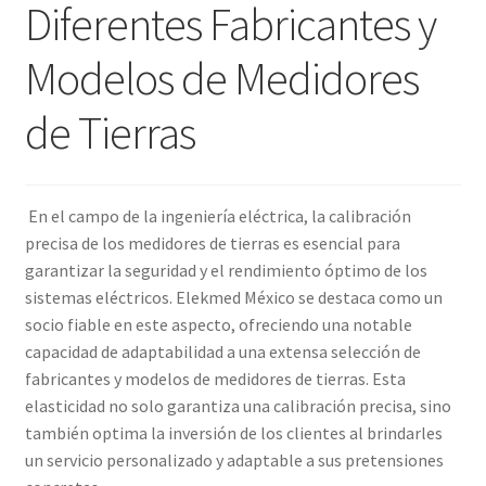
Diferentes Fabricantes y
Amperímetro con certificado de calibración
Modelos de Medidores
Calibración de Amperímetros – Elekmed México
de Tierras
Calibración de Medidores de Resistencia – Elekmed México
En el campo de la ingeniería eléctrica, la calibración
Calibración de Multímetros – Elekmed México
precisa de los medidores de tierras es esencial para
garantizar la seguridad y el rendimiento óptimo de los
Calibración de Osciloscopios – Elekmed México
sistemas eléctricos. Elekmed México se destaca como un
socio fiable en este aspecto, ofreciendo una notable
Carrito
capacidad de adaptabilidad a una extensa selección de
fabricantes y modelos de medidores de tierras. Esta
Finalizar compra
elasticidad no solo garantiza una calibración precisa, sino
también optima la inversión de los clientes al brindarles
Medidor de tierras con certificado de calibración
un servicio personalizado y adaptable a sus pretensiones