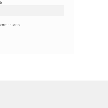
b
n comentario.