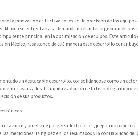
co
Carrito
Finalizar compra
nde la innovación es la clave del éxito, la precisión de los equipo
ión
Mi cuenta
Multímetro con certificado de calibración
 México se enfrentan a la demanda incesante de generar dispositi
omponente principal en la optimización de equipos. Este artículo
io con certificado de calibración
s en México, resaltando de qué manera este desarrollo contribuye 
bración
Servicios de calibración eléctrica
ienda
Trayectoria de Elekmed México
Visión de Elekmed México
imentado un destacable desarrollo, consolidándose como un actor 
nentes avanzados. La rápida evolución de la tecnología impone 
recisión de sus productos.
lectrónicos
 el avance y prueba de gadgets electrónicos, juegan un papel críti
 las mediciones, la rigidez en los resultados y la confiabilidad de