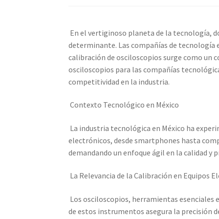
Calibración de Osciloscopios – Elekmed Méxi
En el vertiginoso planeta de la tecnología, do
Medidor de tierras con certificado de calibrac
determinante. Las compañías de tecnología en
calibración de osciloscopios surge como un c
Nuestra Misión en Elekmed México
Osciloscop
osciloscopios para las compañías tecnológica
competitividad en la industria.
Productos calibrados con certificado de Cali
Contexto Tecnológico en México
Sobre Nosotros – Elekmed México
Soporte
T
La industria tecnológica en México ha exper
electrónicos, desde smartphones hasta compo
demandando un enfoque ágil en la calidad y p
La Relevancia de la Calibración en Equipos E
Los osciloscopios, herramientas esenciales en
de estos instrumentos asegura la precisión de