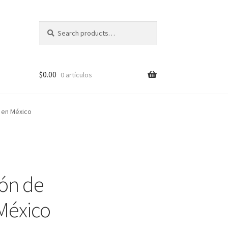
Search
Search
for:
$
0.00
0 artículos
 en México
pal?
ión de
México