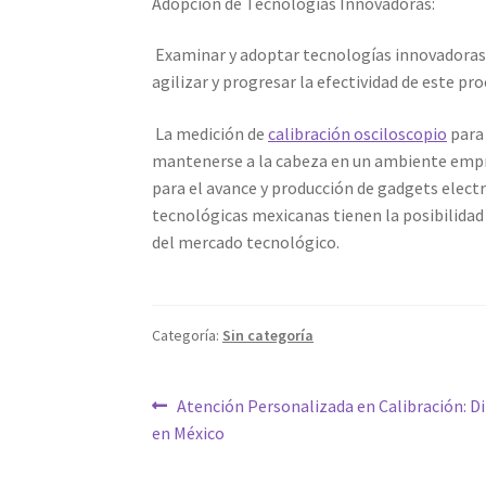
Adopción de Tecnologías Innovadoras:
Examinar y adoptar tecnologías innovadoras
agilizar y progresar la efectividad de este pro
La medición de
calibración osciloscopio
para 
mantenerse a la cabeza en un ambiente empre
para el avance y producción de gadgets electr
tecnológicas mexicanas tienen la posibilidad 
del mercado tecnológico.
Categoría:
Sin categoría
Navegación
Entrada
Atención Personalizada en Calibración: D
anterior:
en México
de