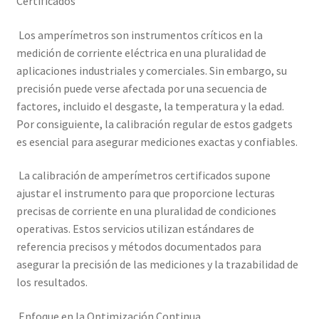
Certificados
Mi cuenta
Los amperímetros son instrumentos críticos en la
Multímetro con certificado de calibración
medición de corriente eléctrica en una pluralidad de
aplicaciones industriales y comerciales. Sin embargo, su
precisión puede verse afectada por una secuencia de
Nuestra Misión en Elekmed México
factores, incluido el desgaste, la temperatura y la edad.
Por consiguiente, la calibración regular de estos gadgets
Osciloscopio con certificado de calibración
es esencial para asegurar mediciones exactas y confiables.
Productos calibrados con certificado de Calibración
La calibración de amperímetros certificados supone
ajustar el instrumento para que proporcione lecturas
Servicios de calibración eléctrica
precisas de corriente en una pluralidad de condiciones
operativas. Estos servicios utilizan estándares de
Sobre Nosotros – Elekmed México
referencia precisos y métodos documentados para
asegurar la precisión de las mediciones y la trazabilidad de
Soporte
los resultados.
Tienda
Enfoque en la Optimización Continua