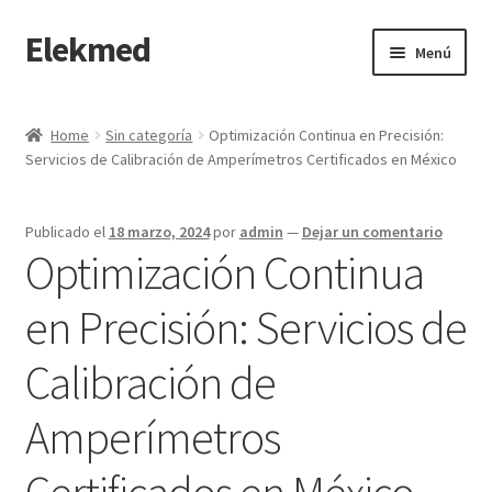
Elekmed
Saltar
Ir
Menú
a
al
navegación
contenido
Inicio
Home
Sin categoría
Optimización Continua en Precisión:
Servicios de Calibración de Amperímetros Certificados en México
¿Por Qué Elegir a Elekmed México?
¿Qué es un amperímetro de gancho y cuál es su función
Publicado el
18 marzo, 2024
por
admin
—
Dejar un comentario
Principal?
Optimización Continua
¿Qué es un Amperímetro y Cuál es su Función Principal?
en Precisión: Servicios de
Calibración de
¿Qué es un medidor de tierras y cuál es su función Principal?
Amperímetros
¿Qué es un multímetro y cuál es su función Principal?
Certificados en México
¿Qué es un osciloscopio y cuál es su función Principal?