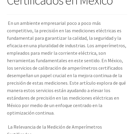
Amperímetro con certificado de calibración
En un ambiente empresarial poco a poco más
Calibración de Amperímetros – Elekmed México
competitivo, la precisión en las mediciones eléctricas es
fundamental para garantizar la calidad, la seguridad y la
Calibración de Medidores de Resistencia – Elekmed México
eficacia en una pluralidad de industrias. Los amperímetros,
empleados para medir la corriente eléctrica, son
herramientas fundamentales en este sentido. En México,
Calibración de Multímetros – Elekmed México
los servicios de calibración de amperímetros certificados
desempeñan un papel crucial en la mejora continua de la
Calibración de Osciloscopios – Elekmed México
precisión de estas mediciones. Este artículo explora de qué
manera estos servicios están ayudando a elevar los
Carrito
estándares de precisión en las mediciones eléctricas en
México por medio de un enfoque centrado en la
Finalizar compra
optimización continua.
Medidor de tierras con certificado de calibración
La Relevancia de la Medición de Amperímetros