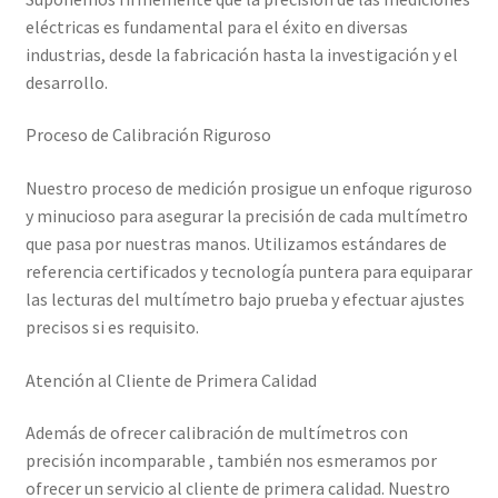
Mi cuenta
eléctricas es fundamental para el éxito en diversas
industrias, desde la fabricación hasta la investigación y el
Multímetro con certificado de calibración
desarrollo.
Proceso de Calibración Riguroso
Nuestra Misión en Elekmed México
Nuestro proceso de medición prosigue un enfoque riguroso
Osciloscopio con certificado de calibración
y minucioso para asegurar la precisión de cada multímetro
que pasa por nuestras manos. Utilizamos estándares de
Productos calibrados con certificado de Calibración
referencia certificados y tecnología puntera para equiparar
las lecturas del multímetro bajo prueba y efectuar ajustes
Servicios de calibración eléctrica
precisos si es requisito.
Sobre Nosotros – Elekmed México
Atención al Cliente de Primera Calidad
Además de ofrecer calibración de multímetros con
Soporte
precisión incomparable , también nos esmeramos por
ofrecer un servicio al cliente de primera calidad. Nuestro
Tienda