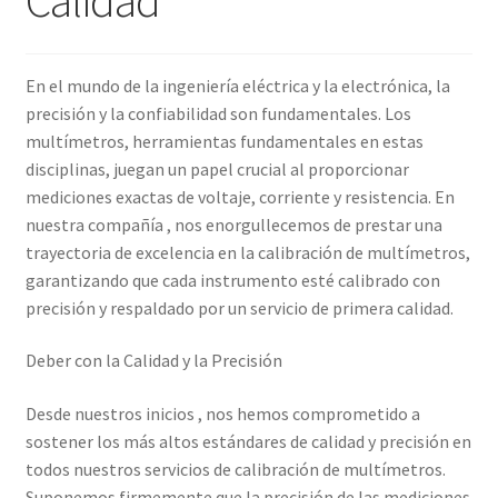
Amperímetro con certificado de calibración
En el mundo de la ingeniería eléctrica y la electrónica, la
Calibración de Amperímetros – Elekmed México
precisión y la confiabilidad son fundamentales. Los
multímetros, herramientas fundamentales en estas
Calibración de Medidores de Resistencia – Elekmed México
disciplinas, juegan un papel crucial al proporcionar
mediciones exactas de voltaje, corriente y resistencia. En
nuestra compañía , nos enorgullecemos de prestar una
Calibración de Multímetros – Elekmed México
trayectoria de excelencia en la calibración de multímetros,
garantizando que cada instrumento esté calibrado con
Calibración de Osciloscopios – Elekmed México
precisión y respaldado por un servicio de primera calidad.
Carrito
Deber con la Calidad y la Precisión
Finalizar compra
Desde nuestros inicios , nos hemos comprometido a
sostener los más altos estándares de calidad y precisión en
Medidor de tierras con certificado de calibración
todos nuestros servicios de calibración de multímetros.
Suponemos firmemente que la precisión de las mediciones