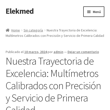
Elekmed
Saltar
Ir
Menú
a
al
navegación
contenido
Inicio
Home
Sin categoría
Nuestra Trayectoria de Excelencia:
Multímetros Calibrados con Precisión y Servicio de Primera Calidad
¿Por Qué Elegir a Elekmed México?
¿Qué es un amperímetro de gancho y cuál es su función
Publicado el
18 marzo, 2024
por
admin
—
Dejar un comentario
Principal?
Nuestra Trayectoria de
¿Qué es un Amperímetro y Cuál es su Función Principal?
Excelencia: Multímetros
Calibrados con Precisión
¿Qué es un medidor de tierras y cuál es su función Principal?
y Servicio de Primera
¿Qué es un multímetro y cuál es su función Principal?
Calidad
¿Qué es un osciloscopio y cuál es su función Principal?