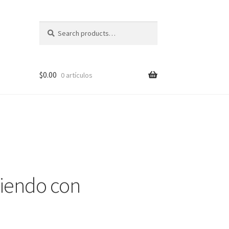
Search
Search
for:
$
0.00
0 artículos
pal?
iendo con