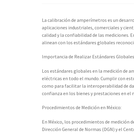
Calibración de Osciloscopios – Elekmed Méxi
La calibración de amperímetros es un desarro
Medidor de tierras con certificado de calibrac
aplicaciones industriales, comerciales y cien
calidad y la confiabilidad de las mediciones
Nuestra Misión en Elekmed México
Osciloscop
alinean con los estándares globales reconoci
Productos calibrados con certificado de Cali
Importancia de Realizar Estándares Globales
Los estándares globales en la medición de am
Sobre Nosotros – Elekmed México
Soporte
T
eléctricas en todo el mundo. Cumplir con est
como para facilitar la interoperabilidad de 
confianza en los bienes y prestaciones en el
Procedimientos de Medición en México:
En México, los procedimientos de medición d
Dirección General de Normas (DGN) y el Centr