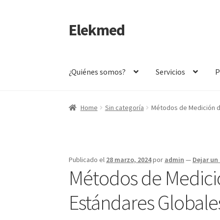
Elekmed
Saltar
Ir
a
al
navegación
contenido
¿Quiénes somos?
Servicios
P
Inicio
¿Por Qué Elegir a Elekmed México?
¿Qué
Home
Sin categoría
Métodos de Medición d
¿Qué es un Amperímetro y Cuál es su Función 
¿Qué es un multímetro y cuál es su función Pr
Publicado el
28 marzo, 2024
por
admin
—
Dejar un
Métodos de Medici
Amperímetro con certificado de calibración
C
Estándares Globale
Calibración de Medidores de Resistencia – E