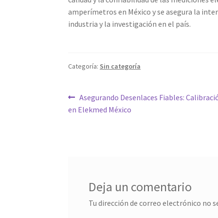
amperímetros en México y se asegura la inter
industria y la investigación en el país.
Categoría:
Sin categoría
Navegación
Entrada
Asegurando Desenlaces Fiables: Calibrac
anterior:
en Elekmed México
de
entradas
Deja un comentario
Tu dirección de correo electrónico no s