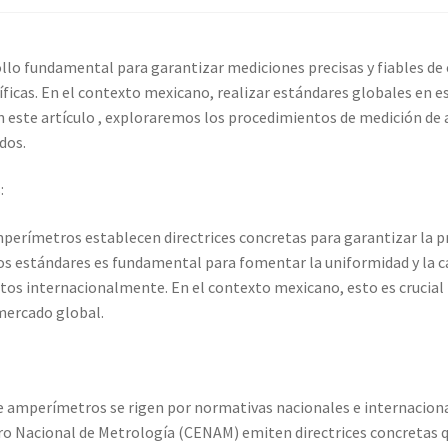
co
Carrito
Finalizar compra
llo fundamental para garantizar mediciones precisas y fiables de c
ión
Mi cuenta
Multímetro con certificado de calibración
tíficas. En el contexto mexicano, realizar estándares globales en e
. En este artículo , exploraremos los procedimientos de medición d
io con certificado de calibración
dos.
bración
Servicios de calibración eléctrica
:
perímetros establecen directrices concretas para garantizar la pr
ienda
Trayectoria de Elekmed México
Visión de Elekmed México
os estándares es fundamental para fomentar la uniformidad y la c
datos internacionalmente. En el contexto mexicano, esto es crucial
 mercado global.
e amperímetros se rigen por normativas nacionales e internaciona
o Nacional de Metrología (CENAM) emiten directrices concretas qu