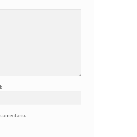
b
n comentario.