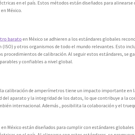
eléctricas en el país. Estos métodos están diseñados para alinearse
 en México.
tro barato
en México se adhieren a los estándares globales recono
(ISO) y otros organismos de todo el mundo relevantes. Esto inclu
s procedimientos de calibración. Al seguir estos estándares, se ga
arables y confiables a nivel global.
a calibración de amperímetros tiene un impacto importante en la 
d del aparato y la integridad de los datos, lo que contribuye a la c
bién internacional. Además , posibilita la colaboración y el true
en México están diseñados para cumplir con estándares globales 
léctricas en el país. Al alinearse con estos estándares, se promueve