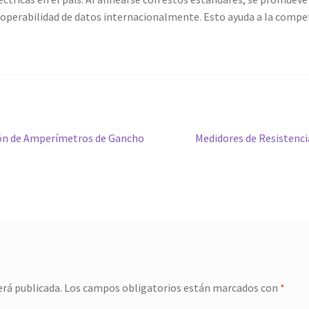
operabilidad de datos internacionalmente. Esto ayuda a la competit
Siguiente
ión de Amperímetros de Gancho
Medidores de Resistencia
entrada:
erá publicada.
Los campos obligatorios están marcados con
*