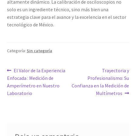
altamente dinámico. La calibración de osciloscopios no
solo es un ingrediente técnico, sino más bien una
estrategia clave para el avance y la excelencia en el sector
tecnológico de México.
Categoría:
Sin categoría
Navegación
Entrada
Siguiente
El Valor de la Experiencia
Trayectoria y
anterior:
entrada:
Enfocada : Medición de
Profesionalismo: Su
de
Amperímetro en Nuestro
Confianza en la Medición de
entradas
Laboratorio
Multímetros