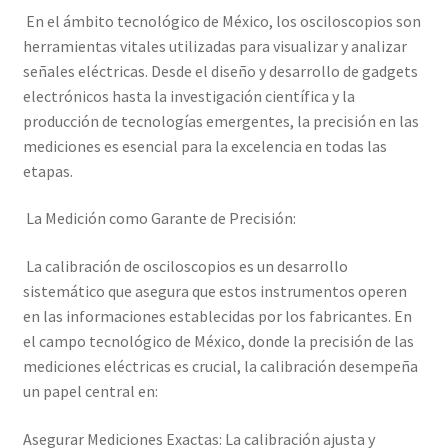
Mi cuenta
En el ámbito tecnológico de México, los osciloscopios son
herramientas vitales utilizadas para visualizar y analizar
señales eléctricas. Desde el diseño y desarrollo de gadgets
Multímetro con certificado de calibración
electrónicos hasta la investigación científica y la
producción de tecnologías emergentes, la precisión en las
Nuestra Misión en Elekmed México
mediciones es esencial para la excelencia en todas las
etapas.
Osciloscopio con certificado de calibración
La Medición como Garante de Precisión:
Productos calibrados con certificado de Calibración
La calibración de osciloscopios es un desarrollo
Servicios de calibración eléctrica
sistemático que asegura que estos instrumentos operen
en las informaciones establecidas por los fabricantes. En
Sobre Nosotros – Elekmed México
el campo tecnológico de México, donde la precisión de las
mediciones eléctricas es crucial, la calibración desempeña
Soporte
un papel central en:
Asegurar Mediciones Exactas: La calibración ajusta y
Tienda