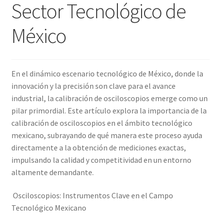
Sector Tecnológico de
Amperímetro con certificado de calibración
México
Calibración de Amperímetros – Elekmed México
En el dinámico escenario tecnológico de México, donde la
Calibración de Medidores de Resistencia – Elekmed México
innovación y la precisión son clave para el avance
industrial, la calibración de osciloscopios emerge como un
Calibración de Multímetros – Elekmed México
pilar primordial. Este artículo explora la importancia de la
calibración de osciloscopios en el ámbito tecnológico
Calibración de Osciloscopios – Elekmed México
mexicano, subrayando de qué manera este proceso ayuda
directamente a la obtención de mediciones exactas,
Carrito
impulsando la calidad y competitividad en un entorno
altamente demandante.
Finalizar compra
Osciloscopios: Instrumentos Clave en el Campo
Medidor de tierras con certificado de calibración
Tecnológico Mexicano