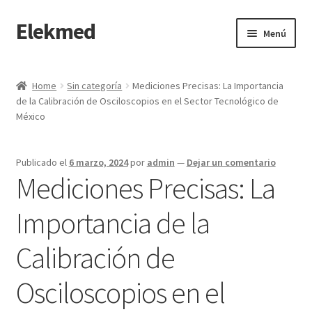
Elekmed
Saltar
Ir
Menú
a
al
navegación
contenido
Inicio
Home
Sin categoría
Mediciones Precisas: La Importancia
de la Calibración de Osciloscopios en el Sector Tecnológico de
¿Por Qué Elegir a Elekmed México?
México
¿Qué es un amperímetro de gancho y cuál es su función
Principal?
Publicado el
6 marzo, 2024
por
admin
—
Dejar un comentario
Mediciones Precisas: La
¿Qué es un Amperímetro y Cuál es su Función Principal?
Importancia de la
¿Qué es un medidor de tierras y cuál es su función Principal?
Calibración de
¿Qué es un multímetro y cuál es su función Principal?
Osciloscopios en el
¿Qué es un osciloscopio y cuál es su función Principal?