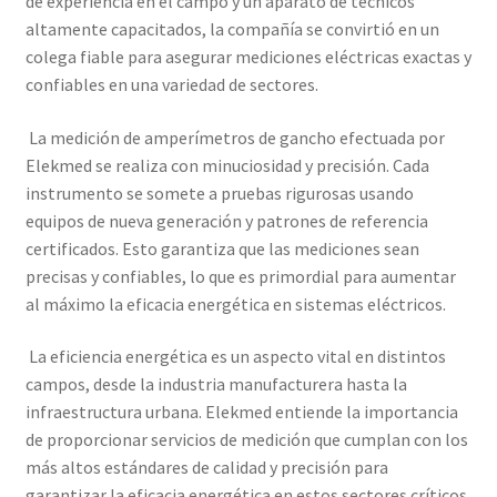
de experiencia en el campo y un aparato de técnicos
Mi cuenta
altamente capacitados, la compañía se convirtió en un
colega fiable para asegurar mediciones eléctricas exactas y
Multímetro con certificado de calibración
confiables en una variedad de sectores.
La medición de amperímetros de gancho efectuada por
Nuestra Misión en Elekmed México
Elekmed se realiza con minuciosidad y precisión. Cada
instrumento se somete a pruebas rigurosas usando
Osciloscopio con certificado de calibración
equipos de nueva generación y patrones de referencia
certificados. Esto garantiza que las mediciones sean
Productos calibrados con certificado de Calibración
precisas y confiables, lo que es primordial para aumentar
al máximo la eficacia energética en sistemas eléctricos.
Servicios de calibración eléctrica
La eficiencia energética es un aspecto vital en distintos
Sobre Nosotros – Elekmed México
campos, desde la industria manufacturera hasta la
infraestructura urbana. Elekmed entiende la importancia
Soporte
de proporcionar servicios de medición que cumplan con los
más altos estándares de calidad y precisión para
Tienda
garantizar la eficacia energética en estos sectores críticos.