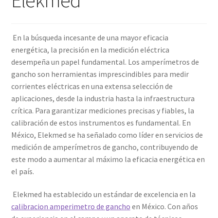
Amperímetro con certificado de calibración
En la búsqueda incesante de una mayor eficacia
Calibración de Amperímetros – Elekmed México
energética, la precisión en la medición eléctrica
desempeña un papel fundamental. Los amperímetros de
Calibración de Medidores de Resistencia – Elekmed México
gancho son herramientas imprescindibles para medir
corrientes eléctricas en una extensa selección de
aplicaciones, desde la industria hasta la infraestructura
Calibración de Multímetros – Elekmed México
crítica. Para garantizar mediciones precisas y fiables, la
calibración de estos instrumentos es fundamental. En
Calibración de Osciloscopios – Elekmed México
México, Elekmed se ha señalado como líder en servicios de
medición de amperímetros de gancho, contribuyendo de
Carrito
este modo a aumentar al máximo la eficacia energética en
el país.
Finalizar compra
Elekmed ha establecido un estándar de excelencia en la
Medidor de tierras con certificado de calibración
calibracion amperimetro de gancho
en México. Con años