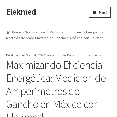
Elekmed
Saltar
Ir
Menú
a
al
navegación
contenido
Inicio
Home
Sin categoría
Maximizando Eficiencia Energética:
Medición de Amperímetros de Gancho en México con Elekmed
¿Por Qué Elegir a Elekmed México?
¿Qué es un amperímetro de gancho y cuál es su función
Publicado el
3 abril, 2024
por
admin
—
Dejar un comentario
Principal?
Maximizando Eficiencia
¿Qué es un Amperímetro y Cuál es su Función Principal?
Energética: Medición de
Amperímetros de
¿Qué es un medidor de tierras y cuál es su función Principal?
Gancho en México con
¿Qué es un multímetro y cuál es su función Principal?
Elekmed
¿Qué es un osciloscopio y cuál es su función Principal?