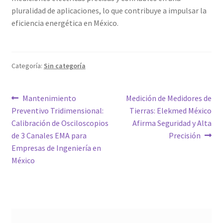
pluralidad de aplicaciones, lo que contribuye a impulsar la
eficiencia energética en México.
Categoría:
Sin categoría
Navegación
Entrada
Siguiente
Mantenimiento
Medición de Medidores de
anterior:
entrada:
Preventivo Tridimensional:
Tierras: Elekmed México
de
Calibración de Osciloscopios
Afirma Seguridad y Alta
entradas
de 3 Canales EMA para
Precisión
Empresas de Ingeniería en
México