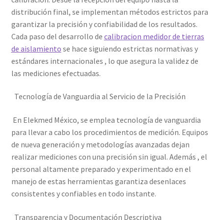
Mi cuenta
distribución final, se implementan métodos estrictos para
garantizar la precisión y confiabilidad de los resultados.
Multímetro con certificado de calibración
Cada paso del desarrollo de
calibracion medidor de tierras
de aislamiento
se hace siguiendo estrictas normativas y
estándares internacionales , lo que asegura la validez de
Nuestra Misión en Elekmed México
las mediciones efectuadas.
Osciloscopio con certificado de calibración
Tecnología de Vanguardia al Servicio de la Precisión
Productos calibrados con certificado de Calibración
En Elekmed México, se emplea tecnología de vanguardia
para llevar a cabo los procedimientos de medición. Equipos
Servicios de calibración eléctrica
de nueva generación y metodologías avanzadas dejan
realizar mediciones con una precisión sin igual. Además , el
Sobre Nosotros – Elekmed México
personal altamente preparado y experimentado en el
manejo de estas herramientas garantiza desenlaces
Soporte
consistentes y confiables en todo instante.
Transparencia y Documentación Descriptiva
Tienda