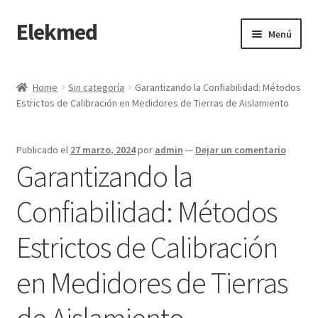
Elekmed
Saltar
Ir
Menú
a
al
navegación
contenido
Inicio
Home
Sin categoría
Garantizando la Confiabilidad: Métodos
Estrictos de Calibración en Medidores de Tierras de Aislamiento
¿Por Qué Elegir a Elekmed México?
¿Qué es un amperímetro de gancho y cuál es su función
Publicado el
27 marzo, 2024
por
admin
—
Dejar un comentario
Principal?
Garantizando la
¿Qué es un Amperímetro y Cuál es su Función Principal?
Confiabilidad: Métodos
Estrictos de Calibración
¿Qué es un medidor de tierras y cuál es su función Principal?
en Medidores de Tierras
¿Qué es un multímetro y cuál es su función Principal?
de Aislamiento
¿Qué es un osciloscopio y cuál es su función Principal?