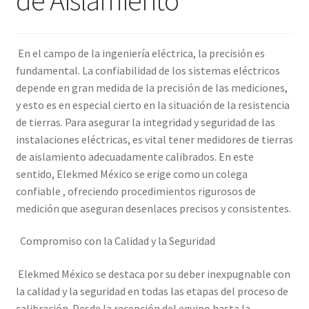
Amperímetro con certificado de calibración
En el campo de la ingeniería eléctrica, la precisión es
Calibración de Amperímetros – Elekmed México
fundamental. La confiabilidad de los sistemas eléctricos
depende en gran medida de la precisión de las mediciones,
Calibración de Medidores de Resistencia – Elekmed México
y esto es en especial cierto en la situación de la resistencia
de tierras. Para asegurar la integridad y seguridad de las
instalaciones eléctricas, es vital tener medidores de tierras
Calibración de Multímetros – Elekmed México
de aislamiento adecuadamente calibrados. En este
sentido, Elekmed México se erige como un colega
Calibración de Osciloscopios – Elekmed México
confiable , ofreciendo procedimientos rigurosos de
medición que aseguran desenlaces precisos y consistentes.
Carrito
Compromiso con la Calidad y la Seguridad
Finalizar compra
Elekmed México se destaca por su deber inexpugnable con
Medidor de tierras con certificado de calibración
la calidad y la seguridad en todas las etapas del proceso de
calibración. Desde la recepción del equipo hasta la