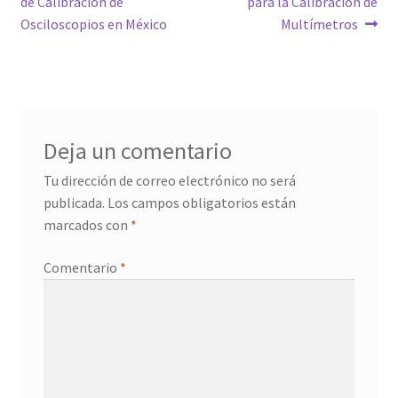
de Calibración de
para la Calibración de
entradas
Osciloscopios en México
Multímetros
Deja un comentario
Tu dirección de correo electrónico no será
publicada.
Los campos obligatorios están
marcados con
*
Comentario
*