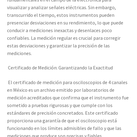
Mi cuenta
visualizar y analizar señales eléctricas. Sin embargo,
transcurrido el tiempo, estos instrumentos pueden
Multímetro con certificado de calibración
presenciar desviaciones en su rendimiento, lo que puede
conducir a mediciones inexactas y desenlaces poco
confiables. La medición regular es crucial para corregir
Nuestra Misión en Elekmed México
estas desviaciones y garantizar la precisión de las
mediciones.
Osciloscopio con certificado de calibración
Certificado de Medición: Garantizando la Exactitud
Productos calibrados con certificado de Calibración
El certificado de medición para osciloscopios de 4 canales
Servicios de calibración eléctrica
en México es un archivo emitido por laboratorios de
medición acreditados que confirma que el instrumento fue
Sobre Nosotros – Elekmed México
sometido a pruebas rigurosas y que cumple con los
estándares de precisión concretados. Este certificado
Soporte
proporciona una garantía de que el osciloscopio está
funcionando en los límites admisibles de fallo y que las
Tienda
mediciones que produce son precisas y fiables.