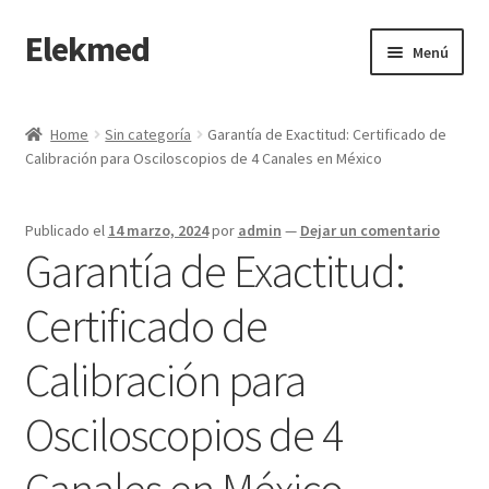
Elekmed
Saltar
Ir
Menú
a
al
navegación
contenido
Inicio
Home
Sin categoría
Garantía de Exactitud: Certificado de
Calibración para Osciloscopios de 4 Canales en México
¿Por Qué Elegir a Elekmed México?
¿Qué es un amperímetro de gancho y cuál es su función
Publicado el
14 marzo, 2024
por
admin
—
Dejar un comentario
Principal?
Garantía de Exactitud:
¿Qué es un Amperímetro y Cuál es su Función Principal?
Certificado de
Calibración para
¿Qué es un medidor de tierras y cuál es su función Principal?
Osciloscopios de 4
¿Qué es un multímetro y cuál es su función Principal?
Canales en México
¿Qué es un osciloscopio y cuál es su función Principal?