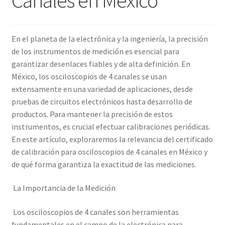
Amperímetro con certificado de calibración
En el planeta de la electrónica y la ingeniería, la precisión
Calibración de Amperímetros – Elekmed México
de los instrumentos de medición es esencial para
garantizar desenlaces fiables y de alta definición. En
Calibración de Medidores de Resistencia – Elekmed México
México, los osciloscopios de 4 canales se usan
extensamente en una variedad de aplicaciones, desde
pruebas de circuitos electrónicos hasta desarrollo de
Calibración de Multímetros – Elekmed México
productos. Para mantener la precisión de estos
instrumentos, es crucial efectuar calibraciones periódicas.
Calibración de Osciloscopios – Elekmed México
En este artículo, exploraremos la relevancia del certificado
de calibración para osciloscopios de 4 canales en México y
Carrito
de qué forma garantiza la exactitud de las mediciones.
Finalizar compra
La Importancia de la Medición
Medidor de tierras con certificado de calibración
Los osciloscopios de 4 canales son herramientas
fundamentales en el campo de la electrónica para