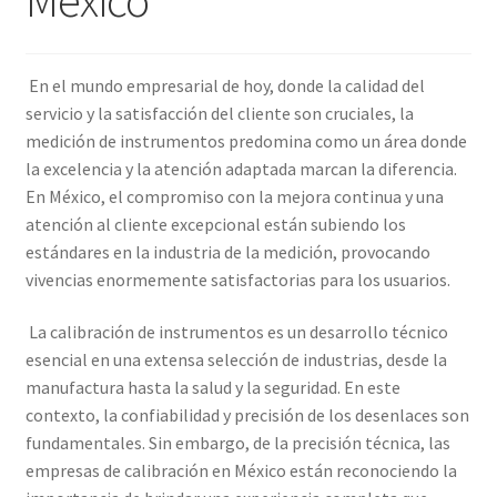
Amperímetro con certificado de calibración
En el mundo empresarial de hoy, donde la calidad del
Calibración de Amperímetros – Elekmed México
servicio y la satisfacción del cliente son cruciales, la
medición de instrumentos predomina como un área donde
Calibración de Medidores de Resistencia – Elekmed México
la excelencia y la atención adaptada marcan la diferencia.
En México, el compromiso con la mejora continua y una
atención al cliente excepcional están subiendo los
Calibración de Multímetros – Elekmed México
estándares en la industria de la medición, provocando
vivencias enormemente satisfactorias para los usuarios.
Calibración de Osciloscopios – Elekmed México
La calibración de instrumentos es un desarrollo técnico
Carrito
esencial en una extensa selección de industrias, desde la
manufactura hasta la salud y la seguridad. En este
Finalizar compra
contexto, la confiabilidad y precisión de los desenlaces son
fundamentales. Sin embargo, de la precisión técnica, las
Medidor de tierras con certificado de calibración
empresas de calibración en México están reconociendo la