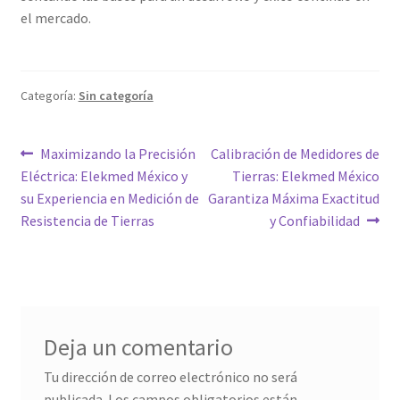
el mercado.
Categoría:
Sin categoría
Navegación
Entrada
Siguiente
Maximizando la Precisión
Calibración de Medidores de
anterior:
entrada:
Eléctrica: Elekmed México y
Tierras: Elekmed México
de
su Experiencia en Medición de
Garantiza Máxima Exactitud
entradas
Resistencia de Tierras
y Confiabilidad
Deja un comentario
Tu dirección de correo electrónico no será
publicada.
Los campos obligatorios están