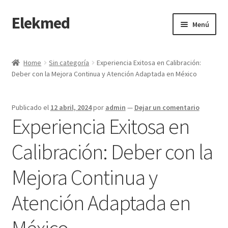
Elekmed
Saltar
Ir
Menú
a
al
navegación
contenido
Inicio
Home
Sin categoría
Experiencia Exitosa en Calibración:
Deber con la Mejora Continua y Atención Adaptada en México
¿Por Qué Elegir a Elekmed México?
¿Qué es un amperímetro de gancho y cuál es su función
Publicado el
12 abril, 2024
por
admin
—
Dejar un comentario
Principal?
Experiencia Exitosa en
¿Qué es un Amperímetro y Cuál es su Función Principal?
Calibración: Deber con la
Mejora Continua y
¿Qué es un medidor de tierras y cuál es su función Principal?
Atención Adaptada en
¿Qué es un multímetro y cuál es su función Principal?
México
¿Qué es un osciloscopio y cuál es su función Principal?