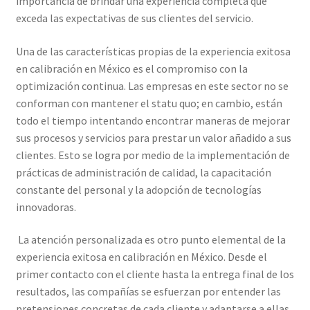
importancia de brindar una experiencia completa que
Mi cuenta
exceda las expectativas de sus clientes del servicio.
Multímetro con certificado de calibración
Una de las características propias de la experiencia exitosa
en calibración en México es el compromiso con la
optimización continua. Las empresas en este sector no se
Nuestra Misión en Elekmed México
conforman con mantener el statu quo; en cambio, están
todo el tiempo intentando encontrar maneras de mejorar
Osciloscopio con certificado de calibración
sus procesos y servicios para prestar un valor añadido a sus
clientes. Esto se logra por medio de la implementación de
Productos calibrados con certificado de Calibración
prácticas de administración de calidad, la capacitación
constante del personal y la adopción de tecnologías
Servicios de calibración eléctrica
innovadoras.
Sobre Nosotros – Elekmed México
La atención personalizada es otro punto elemental de la
experiencia exitosa en calibración en México. Desde el
Soporte
primer contacto con el cliente hasta la entrega final de los
resultados, las compañías se esfuerzan por entender las
Tienda
pretensiones concretas de cada cliente y adaptarse a ellas