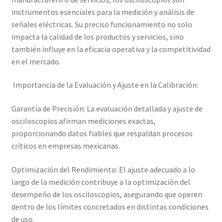
Mi cuenta
instrumentos esenciales para la medición y análisis de
señales eléctricas. Su preciso funcionamiento no solo
Multímetro con certificado de calibración
impacta la calidad de los productos y servicios, sino
también influye en la eficacia operativa y la competitividad
en el mercado.
Nuestra Misión en Elekmed México
Importancia de la Evaluación y Ajuste en la Calibración:
Osciloscopio con certificado de calibración
Garantía de Precisión: La evaluación detallada y ajuste de
Productos calibrados con certificado de Calibración
osciloscopios afirman mediciones exactas,
proporcionando datos fiables que respaldan procesos
Servicios de calibración eléctrica
críticos en empresas mexicanas.
Sobre Nosotros – Elekmed México
Optimización del Rendimiento: El ajuste adecuado a lo
largo de la medición contribuye a la optimización del
Soporte
desempeño de los osciloscopios, asegurando que operen
dentro de los límites concretados en distintas condiciones
de uso.
Tienda