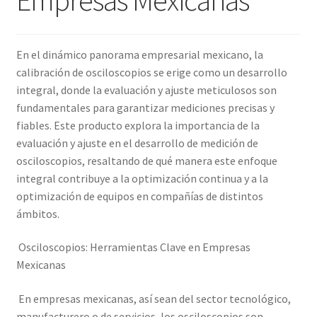
Amperímetro con certificado de calibración
En el dinámico panorama empresarial mexicano, la
Calibración de Amperímetros – Elekmed México
calibración de osciloscopios se erige como un desarrollo
integral, donde la evaluación y ajuste meticulosos son
Calibración de Medidores de Resistencia – Elekmed México
fundamentales para garantizar mediciones precisas y
fiables. Este producto explora la importancia de la
evaluación y ajuste en el desarrollo de medición de
Calibración de Multímetros – Elekmed México
osciloscopios, resaltando de qué manera este enfoque
integral contribuye a la optimización continua y a la
Calibración de Osciloscopios – Elekmed México
optimización de equipos en compañías de distintos
ámbitos.
Carrito
Osciloscopios: Herramientas Clave en Empresas
Finalizar compra
Mexicanas
Medidor de tierras con certificado de calibración
En empresas mexicanas, así sean del sector tecnológico,
manufacturero o de servicios, los osciloscopios son