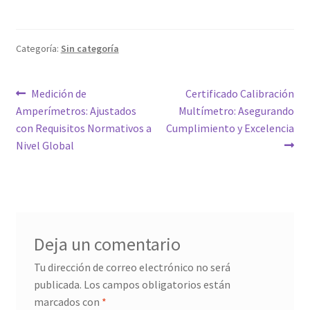
Categoría:
Sin categoría
Navegación
Entrada
Siguiente
Medición de
Certificado Calibración
anterior:
entrada:
Amperímetros: Ajustados
Multímetro: Asegurando
de
con Requisitos Normativos a
Cumplimiento y Excelencia
entradas
Nivel Global
Deja un comentario
Tu dirección de correo electrónico no será
publicada.
Los campos obligatorios están
marcados con
*