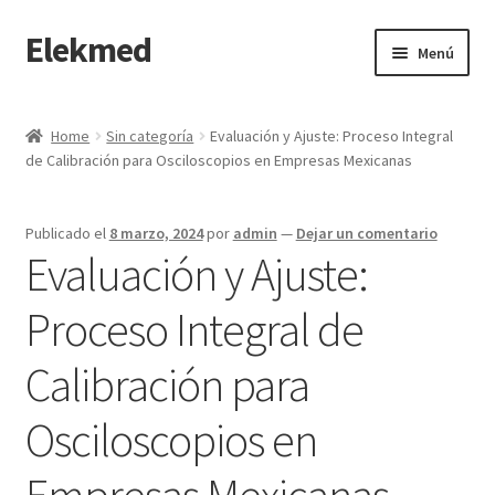
Elekmed
Saltar
Ir
Menú
a
al
navegación
contenido
Inicio
Home
Sin categoría
Evaluación y Ajuste: Proceso Integral
de Calibración para Osciloscopios en Empresas Mexicanas
¿Por Qué Elegir a Elekmed México?
¿Qué es un amperímetro de gancho y cuál es su función
Publicado el
8 marzo, 2024
por
admin
—
Dejar un comentario
Principal?
Evaluación y Ajuste:
¿Qué es un Amperímetro y Cuál es su Función Principal?
Proceso Integral de
Calibración para
¿Qué es un medidor de tierras y cuál es su función Principal?
Osciloscopios en
¿Qué es un multímetro y cuál es su función Principal?
Empresas Mexicanas
¿Qué es un osciloscopio y cuál es su función Principal?