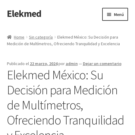
Elekmed
Saltar
Ir
Menú
a
al
navegación
contenido
Inicio
Home
Sin categoría
Elekmed México: Su Decisión para
Medición de Multímetros, Ofreciendo Tranquilidad y Excelencia
¿Por Qué Elegir a Elekmed México?
¿Qué es un amperímetro de gancho y cuál es su función
Publicado el
22 marzo, 2024
por
admin
—
Dejar un comentario
Principal?
Elekmed México: Su
¿Qué es un Amperímetro y Cuál es su Función Principal?
Decisión para Medición
de Multímetros,
¿Qué es un medidor de tierras y cuál es su función Principal?
Ofreciendo Tranquilidad
¿Qué es un multímetro y cuál es su función Principal?
y Excelencia
¿Qué es un osciloscopio y cuál es su función Principal?