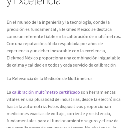
Amperímetro con certificado de calibración
En el mundo de la ingeniería y la tecnología, donde la
Calibración de Amperímetros – Elekmed México
precisión es fundamental , Elekmed México se destaca
como un referente fiable en la calibración de multímetros.
Calibración de Medidores de Resistencia – Elekmed México
Con una reputación sólida respaldada por años de
experiencia y un deber inexorable con la excelencia,
Elekmed México proporciona una combinación inigualable
Calibración de Multímetros – Elekmed México
de calma y calidad en todos y cada servicio de calibración.
Calibración de Osciloscopios – Elekmed México
La Relevancia de la Medición de Multímetros
Carrito
La
calibración multímetro certificado
son herramientas
vitales en una pluralidad de industrias, desde la electrónica
Finalizar compra
hasta la automotriz. Estos dispositivos proporcionan
mediciones exactas de voltaje, corriente y resistencia,
Medidor de tierras con certificado de calibración
fundamentales para el funcionamiento seguro y eficaz de
una amplia gama de equipos y sistemas. No obstante , la