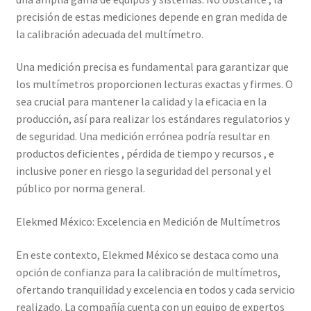
Mi cuenta
precisión de estas mediciones depende en gran medida de
la calibración adecuada del multímetro.
Multímetro con certificado de calibración
Una medición precisa es fundamental para garantizar que
los multímetros proporcionen lecturas exactas y firmes. O
Nuestra Misión en Elekmed México
sea crucial para mantener la calidad y la eficacia en la
producción, así para realizar los estándares regulatorios y
Osciloscopio con certificado de calibración
de seguridad. Una medición errónea podría resultar en
productos deficientes , pérdida de tiempo y recursos , e
Productos calibrados con certificado de Calibración
inclusive poner en riesgo la seguridad del personal y el
público por norma general.
Servicios de calibración eléctrica
Elekmed México: Excelencia en Medición de Multímetros
Sobre Nosotros – Elekmed México
En este contexto, Elekmed México se destaca como una
Soporte
opción de confianza para la calibración de multímetros,
ofertando tranquilidad y excelencia en todos y cada servicio
realizado. La compañía cuenta con un equipo de expertos
Tienda