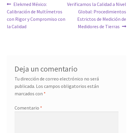
Navegación
Entrada
Siguiente
Elekmed México:
Verificamos la Calidad a Nivel
anterior:
entrada:
Calibración de Multímetros
Global: Procedimientos
de
con Rigor y Compromiso con
Estrictos de Medición de
entradas
la Calidad
Medidores de Tierras
Deja un comentario
Tu dirección de correo electrónico no será
publicada.
Los campos obligatorios están
marcados con
*
Comentario
*