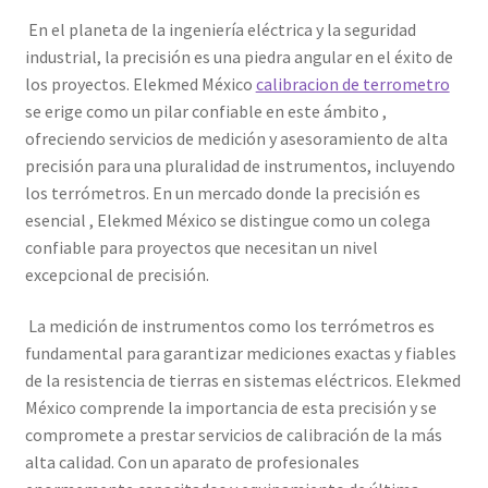
En el planeta de la ingeniería eléctrica y la seguridad
Amperímetro con certificado de calibración
industrial, la precisión es una piedra angular en el éxito de
los proyectos. Elekmed México
calibracion de terrometro
Calibración de Amperímetros – Elekmed México
se erige como un pilar confiable en este ámbito ,
ofreciendo servicios de medición y asesoramiento de alta
Calibración de Medidores de Resistencia – Elekmed México
precisión para una pluralidad de instrumentos, incluyendo
los terrómetros. En un mercado donde la precisión es
esencial , Elekmed México se distingue como un colega
Calibración de Multímetros – Elekmed México
confiable para proyectos que necesitan un nivel
excepcional de precisión.
Calibración de Osciloscopios – Elekmed México
La medición de instrumentos como los terrómetros es
Carrito
fundamental para garantizar mediciones exactas y fiables
de la resistencia de tierras en sistemas eléctricos. Elekmed
Finalizar compra
México comprende la importancia de esta precisión y se
compromete a prestar servicios de calibración de la más
Medidor de tierras con certificado de calibración
alta calidad. Con un aparato de profesionales