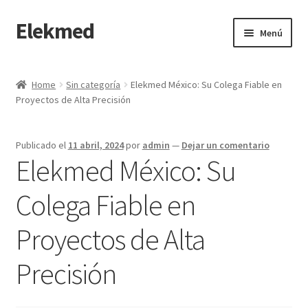
Elekmed
Saltar
Ir
Menú
a
al
navegación
contenido
Inicio
Home
Sin categoría
Elekmed México: Su Colega Fiable en
Proyectos de Alta Precisión
¿Por Qué Elegir a Elekmed México?
¿Qué es un amperímetro de gancho y cuál es su función
Publicado el
11 abril, 2024
por
admin
—
Dejar un comentario
Principal?
Elekmed México: Su
¿Qué es un Amperímetro y Cuál es su Función Principal?
Colega Fiable en
Proyectos de Alta
¿Qué es un medidor de tierras y cuál es su función Principal?
Precisión
¿Qué es un multímetro y cuál es su función Principal?
¿Qué es un osciloscopio y cuál es su función Principal?