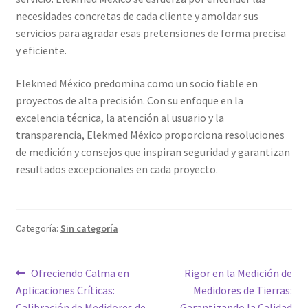
necesidades concretas de cada cliente y amoldar sus
Trayectoria de Elekmed México
servicios para agradar esas pretensiones de forma precisa
y eficiente.
Visión de Elekmed México
Elekmed México predomina como un socio fiable en
proyectos de alta precisión. Con su enfoque en la
excelencia técnica, la atención al usuario y la
transparencia, Elekmed México proporciona resoluciones
de medición y consejos que inspiran seguridad y garantizan
resultados excepcionales en cada proyecto.
Categoría:
Sin categoría
Navegación
Entrada
Siguiente
Ofreciendo Calma en
Rigor en la Medición de
anterior:
entrada:
Aplicaciones Críticas:
Medidores de Tierras:
de
Calibración de Medidores de
Garantizando la Calidad