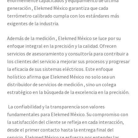
enormemente capacitados y equipamiento de última
Mi cuenta
generación , Elekmed México garantiza que cada
terrómetro calibrado cumpla con los estándares más
Multímetro con certificado de calibración
exigentes de la industria.
Además de la medición , Elekmed México se luce por su
Nuestra Misión en Elekmed México
enfoque integral en la precisión y la calidad. Ofrecen
servicios de asesoramiento y consultoría para contribuir a
Osciloscopio con certificado de calibración
los clientes del servicio a mejorar sus procesos y progresar
la eficacia de sus sistemas eléctricos. Este enfoque
Productos calibrados con certificado de Calibración
holístico afirma que Elekmed México no solo sea un
distribuidor de servicios de medición , sino un colega
Servicios de calibración eléctrica
estratégico en la búsqueda de la excelencia en la precisión.
Sobre Nosotros – Elekmed México
La confiabilidad y la transparencia son valores
fundamentales para Elekmed México. Su compromiso con
Soporte
la satisfacción del cliente se refleja en cada interacción,
desde el primer contacto hasta la entrega final del
Tienda
servicio. Elekmed México se esfuerza por entender las