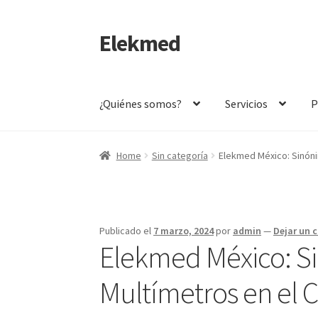
Elekmed
Saltar
Ir
a
al
navegación
contenido
¿Quiénes somos?
Servicios
P
Inicio
¿Por Qué Elegir a Elekmed México?
¿Qué
Home
Sin categoría
Elekmed México: Sinóni
¿Qué es un Amperímetro y Cuál es su Función 
¿Qué es un multímetro y cuál es su función Pr
Publicado el
7 marzo, 2024
por
admin
—
Dejar un 
Elekmed México: Si
Amperímetro con certificado de calibración
C
Multímetros en el 
Calibración de Medidores de Resistencia – E