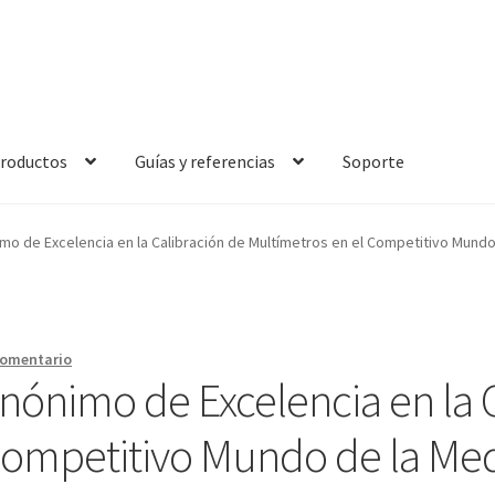
roductos
Guías y referencias
Soporte
 es un amperímetro de gancho y cuál es su función Principal?
mo de Excelencia en la Calibración de Multímetros en el Competitivo Mundo 
Principal?
¿Qué es un medidor de tierras y cuál es su función Princi
incipal?
¿Qué es un osciloscopio y cuál es su función Principal?
comentario
nónimo de Excelencia en la 
alibración de Amperímetros – Elekmed México
Competitivo Mundo de la Medi
lekmed México
Calibración de Multímetros – Elekmed México