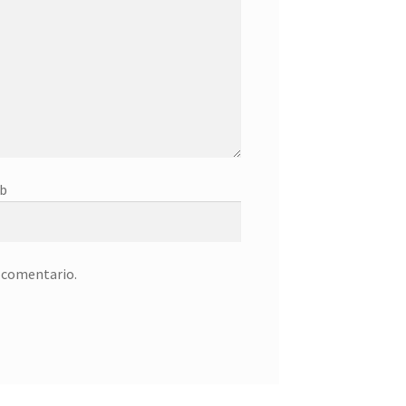
b
n comentario.