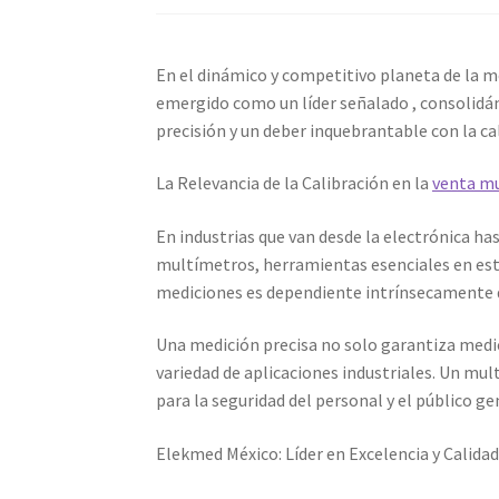
Calibración de Osciloscopios – Elekmed Méxi
En el dinámico y competitivo planeta de la me
Medidor de tierras con certificado de calibrac
emergido como un líder señalado , consolidá
precisión y un deber inquebrantable con la c
Nuestra Misión en Elekmed México
Osciloscop
La Relevancia de la Calibración en la
venta mu
Productos calibrados con certificado de Cali
En industrias que van desde la electrónica has
multímetros, herramientas esenciales en este 
Sobre Nosotros – Elekmed México
Soporte
T
mediciones es dependiente intrínsecamente de
Una medición precisa no solo garantiza medic
variedad de aplicaciones industriales. Un mul
para la seguridad del personal y el público g
Elekmed México: Líder en Excelencia y Calida