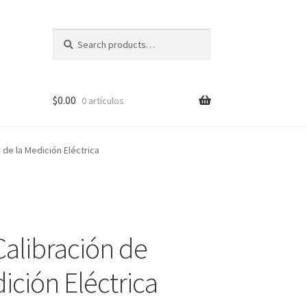
Search
Search
for:
$
0.00
0 artículos
de la Medición Eléctrica
pal?
Calibración de
ción Eléctrica