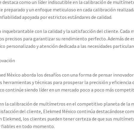
 destaca como un líder indiscutible en la calibración de multímetr
 preparado y un enfoque meticuloso en cada calibración realizada
onfiabilidad apoyada por estrictos estándares de calidad.
inquebrantable con la calidad y la satisfacción del cliente. Cada 
precisos para garantizar su rendimiento perfecto. Además de esto
o personalizado y atención dedicada a las necesidades particulare
ovación
d México aborda los desafíos con una forma de pensar innovadora.
 herramientas y técnicas para prosperar la precisión y eficiencia d
o continúe siendo líder en un mercado poco a poco más competit
 la calibración de multímetros en el competitivo planeta de la 
 satisfacción del cliente, Elekmed México continúa destacándose com
n Elekmed, los clientes pueden tener certeza de que sus multímet
y fiables en todo momento.