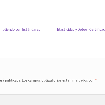
Siguiente
Cumpliendo con Estándares
Elasticidad y Deber : Certific
entrada:
erá publicada.
Los campos obligatorios están marcados con
*