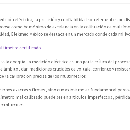
co
Carrito
Finalizar compra
dición eléctrica, la precisión y confiabilidad son elementos no di
ión
Mi cuenta
Multímetro con certificado de calibración
ndose como homónimo de excelencia en la calibración de multímetr
alidad, Elekmed México se destaca en un mercado donde cada milivo
io con certificado de calibración
ltímetro certificado
bración
Servicios de calibración eléctrica
ta la energía, la medición eléctrica es una parte crítica del proces
ámbito , dan mediciones cruciales de voltaje, corriente y resisten
ienda
Trayectoria de Elekmed México
Visión de Elekmed México
 la calibración precisa de los multímetros.
iones exactas y firmes , sino que asimismo es fundamental para sos
tímetro mal calibrado puede ser en artículos imperfectos , pérdida
eneralmente.
d