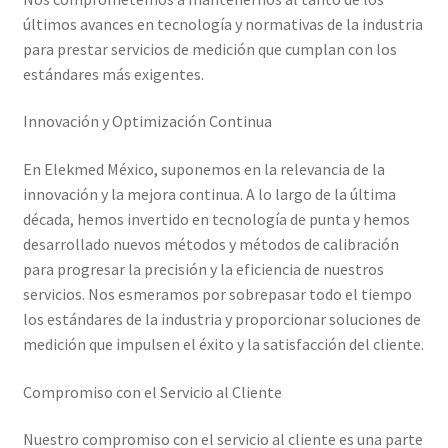
Mi cuenta
últimos avances en tecnología y normativas de la industria
para prestar servicios de medición que cumplan con los
Multímetro con certificado de calibración
estándares más exigentes.
Innovación y Optimización Continua
Nuestra Misión en Elekmed México
En Elekmed México, suponemos en la relevancia de la
Osciloscopio con certificado de calibración
innovación y la mejora continua. A lo largo de la última
década, hemos invertido en tecnología de punta y hemos
Productos calibrados con certificado de Calibración
desarrollado nuevos métodos y métodos de calibración
para progresar la precisión y la eficiencia de nuestros
Servicios de calibración eléctrica
servicios. Nos esmeramos por sobrepasar todo el tiempo
los estándares de la industria y proporcionar soluciones de
Sobre Nosotros – Elekmed México
medición que impulsen el éxito y la satisfacción del cliente.
Soporte
Compromiso con el Servicio al Cliente
Nuestro compromiso con el servicio al cliente es una parte
Tienda