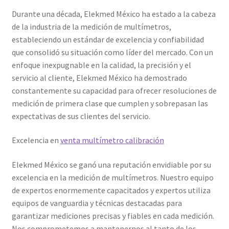
Durante una década, Elekmed México ha estado a la cabeza
Amperímetro con certificado de calibración
de la industria de la medición de multímetros,
estableciendo un estándar de excelencia y confiabilidad
Calibración de Amperímetros – Elekmed México
que consolidó su situación como líder del mercado. Con un
enfoque inexpugnable en la calidad, la precisión y el
Calibración de Medidores de Resistencia – Elekmed México
servicio al cliente, Elekmed México ha demostrado
constantemente su capacidad para ofrecer resoluciones de
medición de primera clase que cumplen y sobrepasan las
Calibración de Multímetros – Elekmed México
expectativas de sus clientes del servicio.
Calibración de Osciloscopios – Elekmed México
Excelencia en
venta multímetro calibración
Carrito
Elekmed México se ganó una reputación envidiable por su
excelencia en la medición de multímetros. Nuestro equipo
Finalizar compra
de expertos enormemente capacitados y expertos utiliza
equipos de vanguardia y técnicas destacadas para
Medidor de tierras con certificado de calibración
garantizar mediciones precisas y fiables en cada medición.
Nos comprometemos a mantenernos al tanto de los