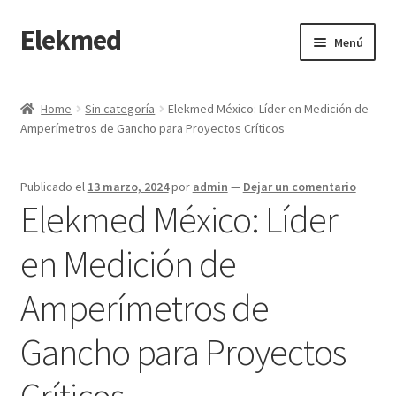
Elekmed
Saltar
Ir
Menú
a
al
navegación
contenido
Inicio
Home
Sin categoría
Elekmed México: Líder en Medición de
Amperímetros de Gancho para Proyectos Críticos
¿Por Qué Elegir a Elekmed México?
¿Qué es un amperímetro de gancho y cuál es su función
Publicado el
13 marzo, 2024
por
admin
—
Dejar un comentario
Principal?
Elekmed México: Líder
¿Qué es un Amperímetro y Cuál es su Función Principal?
en Medición de
Amperímetros de
¿Qué es un medidor de tierras y cuál es su función Principal?
Gancho para Proyectos
¿Qué es un multímetro y cuál es su función Principal?
Críticos
¿Qué es un osciloscopio y cuál es su función Principal?