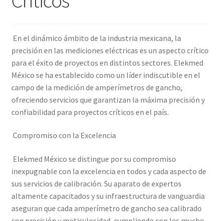
Amperímetro con certificado de calibración
En el dinámico ámbito de la industria mexicana, la
Calibración de Amperímetros – Elekmed México
precisión en las mediciones eléctricas es un aspecto crítico
para el éxito de proyectos en distintos sectores. Elekmed
Calibración de Medidores de Resistencia – Elekmed México
México se ha establecido como un líder indiscutible en el
campo de la medición de amperímetros de gancho,
ofreciendo servicios que garantizan la máxima precisión y
Calibración de Multímetros – Elekmed México
confiabilidad para proyectos críticos en el país.
Calibración de Osciloscopios – Elekmed México
Compromiso con la Excelencia
Carrito
Elekmed México se distingue por su compromiso
inexpugnable con la excelencia en todos y cada aspecto de
Finalizar compra
sus servicios de calibración. Su aparato de expertos
altamente capacitados y su infraestructura de vanguardia
Medidor de tierras con certificado de calibración
aseguran que cada amperímetro de gancho sea calibrado
con precisión y meticulosidad, cumpliendo con los mucho