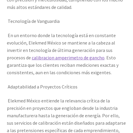
Mi cuenta
más altos estándares de calidad.
Tecnología de Vanguardia
Multímetro con certificado de calibración
En un entorno donde la tecnología está en constante
Nuestra Misión en Elekmed México
evolución, Elekmed México se mantiene a la cabeza al
invertir en tecnología de última generación para sus
Osciloscopio con certificado de calibración
procesos de
calibracion amperimetro de gancho
. Esto
garantiza que los clientes reciban mediciones exactas y
Productos calibrados con certificado de Calibración
consistentes, aun en las condiciones más exigentes.
Servicios de calibración eléctrica
Adaptabilidad a Proyectos Críticos
Sobre Nosotros – Elekmed México
Elekmed México entiende la relevancia crítica de la
precisión en proyectos que engloban desde la industria
manufacturera hasta la generación de energía. Por ello,
Soporte
sus servicios de calibración están diseñados para adaptarse
a las pretensiones específicas de cada emprendimiento,
Tienda