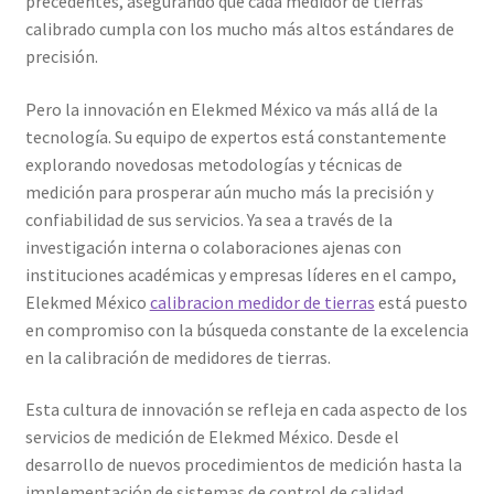
precedentes, asegurando que cada medidor de tierras
Mi cuenta
calibrado cumpla con los mucho más altos estándares de
precisión.
Multímetro con certificado de calibración
Pero la innovación en Elekmed México va más allá de la
tecnología. Su equipo de expertos está constantemente
Nuestra Misión en Elekmed México
explorando novedosas metodologías y técnicas de
medición para prosperar aún mucho más la precisión y
Osciloscopio con certificado de calibración
confiabilidad de sus servicios. Ya sea a través de la
investigación interna o colaboraciones ajenas con
Productos calibrados con certificado de Calibración
instituciones académicas y empresas líderes en el campo,
Elekmed México
calibracion medidor de tierras
está puesto
Servicios de calibración eléctrica
en compromiso con la búsqueda constante de la excelencia
en la calibración de medidores de tierras.
Sobre Nosotros – Elekmed México
Esta cultura de innovación se refleja en cada aspecto de los
Soporte
servicios de medición de Elekmed México. Desde el
desarrollo de nuevos procedimientos de medición hasta la
Tienda
implementación de sistemas de control de calidad