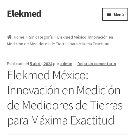
Elekmed
Saltar
Ir
Menú
a
al
navegación
contenido
Inicio
Home
Sin categoría
Elekmed México: Innovación en
Medición de Medidores de Tierras para Máxima Exactitud
¿Por Qué Elegir a Elekmed México?
¿Qué es un amperímetro de gancho y cuál es su función
Publicado el
5 abril, 2024
por
admin
—
Dejar un comentario
Principal?
Elekmed México:
¿Qué es un Amperímetro y Cuál es su Función Principal?
Innovación en Medición
de Medidores de Tierras
¿Qué es un medidor de tierras y cuál es su función Principal?
para Máxima Exactitud
¿Qué es un multímetro y cuál es su función Principal?
¿Qué es un osciloscopio y cuál es su función Principal?