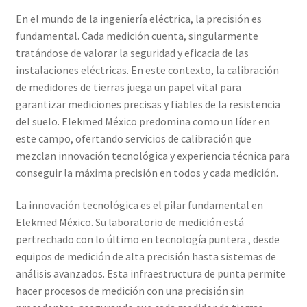
En el mundo de la ingeniería eléctrica, la precisión es
Amperímetro con certificado de calibración
fundamental. Cada medición cuenta, singularmente
tratándose de valorar la seguridad y eficacia de las
Calibración de Amperímetros – Elekmed México
instalaciones eléctricas. En este contexto, la calibración
de medidores de tierras juega un papel vital para
Calibración de Medidores de Resistencia – Elekmed México
garantizar mediciones precisas y fiables de la resistencia
del suelo. Elekmed México predomina como un líder en
este campo, ofertando servicios de calibración que
Calibración de Multímetros – Elekmed México
mezclan innovación tecnológica y experiencia técnica para
conseguir la máxima precisión en todos y cada medición.
Calibración de Osciloscopios – Elekmed México
La innovación tecnológica es el pilar fundamental en
Carrito
Elekmed México. Su laboratorio de medición está
pertrechado con lo último en tecnología puntera , desde
Finalizar compra
equipos de medición de alta precisión hasta sistemas de
análisis avanzados. Esta infraestructura de punta permite
Medidor de tierras con certificado de calibración
hacer procesos de medición con una precisión sin