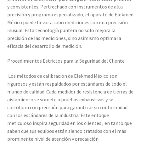
Mi cuenta
y consistentes. Pertrechado con instrumentos de alta
precisión y programa especializado, el aparato de Elekmed
México puede llevar a cabo mediciones con una precisión
Multímetro con certificado de calibración
inusual. Esta tecnología puntera no solo mejora la
precisión de las mediciones, sino asimismo optima la
Nuestra Misión en Elekmed México
eficacia del desarrollo de medición.
Osciloscopio con certificado de calibración
Procedimientos Estrictos para la Seguridad del Cliente
Productos calibrados con certificado de Calibración
Los métodos de calibración de Elekmed México son
rigurosos y están respaldados por estándares de todo el
Servicios de calibración eléctrica
mundo de calidad. Cada medidor de resistencia de tierras de
aislamiento se somete a pruebas exhaustivas y se
Sobre Nosotros – Elekmed México
corrobora con precisión para garantizar su conformidad
con los estándares de la industria. Este enfoque
Soporte
meticuloso inspira seguridad en los clientes , en tanto que
saben que sus equipos están siendo tratados con el más
prominente nivel de atención y precaución.
Tienda