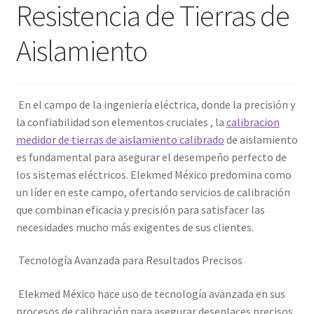
Resistencia de Tierras de
Amperímetro con certificado de calibración
Aislamiento
Calibración de Amperímetros – Elekmed México
En el campo de la ingeniería eléctrica, donde la precisión y
Calibración de Medidores de Resistencia – Elekmed México
la confiabilidad son elementos cruciales , la
calibracion
medidor de tierras de aislamiento calibrado
de aislamiento
Calibración de Multímetros – Elekmed México
es fundamental para asegurar el desempeño perfecto de
los sistemas eléctricos. Elekmed México predomina como
Calibración de Osciloscopios – Elekmed México
un líder en este campo, ofertando servicios de calibración
que combinan eficacia y precisión para satisfacer las
Carrito
necesidades mucho más exigentes de sus clientes.
Finalizar compra
Tecnología Avanzada para Resultados Precisos
Medidor de tierras con certificado de calibración
Elekmed México hace uso de tecnología avanzada en sus
procesos de calibración para asegurar desenlaces precisos