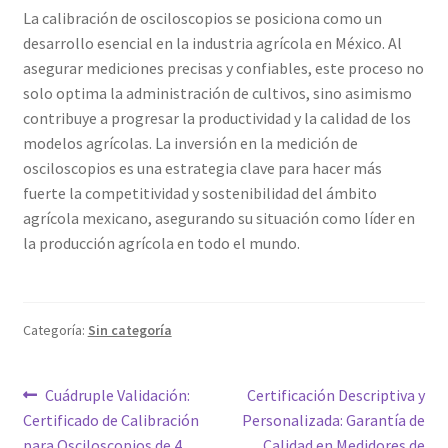
La calibración de osciloscopios se posiciona como un
desarrollo esencial en la industria agrícola en México. Al
asegurar mediciones precisas y confiables, este proceso no
solo optima la administración de cultivos, sino asimismo
contribuye a progresar la productividad y la calidad de los
modelos agrícolas. La inversión en la medición de
osciloscopios es una estrategia clave para hacer más
fuerte la competitividad y sostenibilidad del ámbito
agrícola mexicano, asegurando su situación como líder en
la producción agrícola en todo el mundo.
Categoría:
Sin categoría
Navegación
Entrada
Siguiente
Cuádruple Validación:
Certificación Descriptiva y
anterior:
entrada:
Certificado de Calibración
Personalizada: Garantía de
de
para Osciloscopios de 4
Calidad en Medidores de