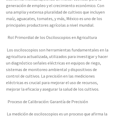
Mi cuenta
generación de empleo y el crecimiento económico. Con
una amplia y extensa pluralidad de cultivos que incluyen
maíz, aguacates, tomates, y más, México es uno de los
Multímetro con certificado de calibración
principales productores agrícolas a nivel mundial.
Nuestra Misión en Elekmed México
Rol Primordial de los Osciloscopios en Agricultura
Osciloscopio con certificado de calibración
Los osciloscopios son herramientas fundamentales en la
agricultura actualizada, utilizados para investigar y hacer
Productos calibrados con certificado de Calibración
un diagnóstico señales eléctricas en equipos de riego,
sistemas de monitoreo ambiental y dispositivos de
Servicios de calibración eléctrica
control de cultivos. La precisión en las mediciones
eléctricas es crucial para mejorar el uso de recursos,
Sobre Nosotros – Elekmed México
mejorar la eficacia y asegurar la salud de los cultivos.
Proceso de Calibración: Garantía de Precisión
Soporte
La medición de osciloscopios es un proceso que afirma la
Tienda