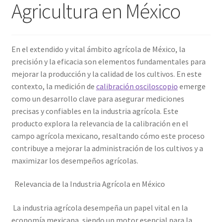
Agricultura en México
Amperímetro con certificado de calibración
Calibración de Amperímetros – Elekmed México
En el extendido y vital ámbito agrícola de México, la
precisión y la eficacia son elementos fundamentales para
mejorar la producción y la calidad de los cultivos. En este
Calibración de Medidores de Resistencia – Elekmed México
contexto, la medición de
calibración osciloscopio
emerge
como un desarrollo clave para asegurar mediciones
Calibración de Multímetros – Elekmed México
precisas y confiables en la industria agrícola. Este
producto explora la relevancia de la calibración en el
Calibración de Osciloscopios – Elekmed México
campo agrícola mexicano, resaltando cómo este proceso
contribuye a mejorar la administración de los cultivos y a
Carrito
maximizar los desempeños agrícolas.
Finalizar compra
Relevancia de la Industria Agrícola en México
Medidor de tierras con certificado de calibración
La industria agrícola desempeña un papel vital en la
economía mexicana, siendo un motor esencial para la