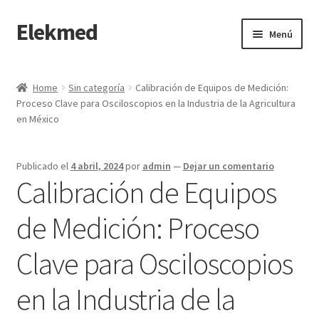
Elekmed
Saltar
Ir
Menú
a
al
navegación
contenido
Inicio
Home
Sin categoría
Calibración de Equipos de Medición:
Proceso Clave para Osciloscopios en la Industria de la Agricultura
¿Por Qué Elegir a Elekmed México?
en México
¿Qué es un amperímetro de gancho y cuál es su función
Principal?
Publicado el
4 abril, 2024
por
admin
—
Dejar un comentario
Calibración de Equipos
¿Qué es un Amperímetro y Cuál es su Función Principal?
de Medición: Proceso
¿Qué es un medidor de tierras y cuál es su función Principal?
Clave para Osciloscopios
¿Qué es un multímetro y cuál es su función Principal?
en la Industria de la
¿Qué es un osciloscopio y cuál es su función Principal?