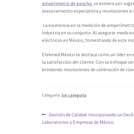
amperimetro de gancho
, se esmera por suger
asesoramiento especialista y resoluciones a 
La excelencia en la medición de amperímetros
industria en su conjunto. Al asegurar medicio
eléctricos en México, fomentando de este mod
Elekmed México se destaca como un líder en e
la satisfacción del cliente. Con su enfoque ce
brindando resoluciones de calibración de clase
Categoría:
Sin categoría
Navegación
Entrada
Gestión de Calidad: Incorporando un Oscil
anterior:
Laboratorios y Empresas de México
de