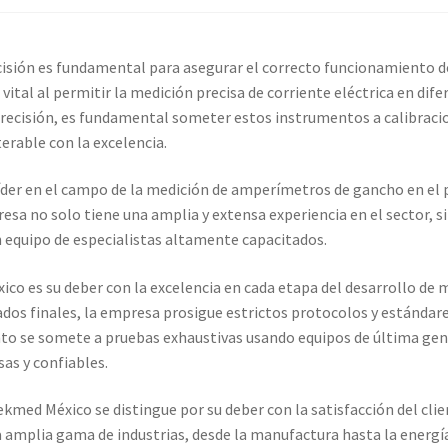
co
Carrito
Finalizar compra
ecisión es fundamental para asegurar el correcto funcionamiento d
ión
Mi cuenta
Multímetro con certificado de calibración
tal al permitir la medición precisa de corriente eléctrica en difer
recisión, es fundamental someter estos instrumentos a calibracio
io con certificado de calibración
rable con la excelencia.
bración
Servicios de calibración eléctrica
er en el campo de la medición de amperímetros de gancho en el paí
mpresa no solo tiene una amplia y extensa experiencia en el sector,
 equipo de especialistas altamente capacitados.
ienda
Trayectoria de Elekmed México
Visión de Elekmed México
co es su deber con la excelencia en cada etapa del desarrollo de m
os finales, la empresa prosigue estrictos protocolos y estándares 
ento se somete a pruebas exhaustivas usando equipos de última gene
as y confiables.
lekmed México se distingue por su deber con la satisfacción del c
amplia gama de industrias, desde la manufactura hasta la energía 