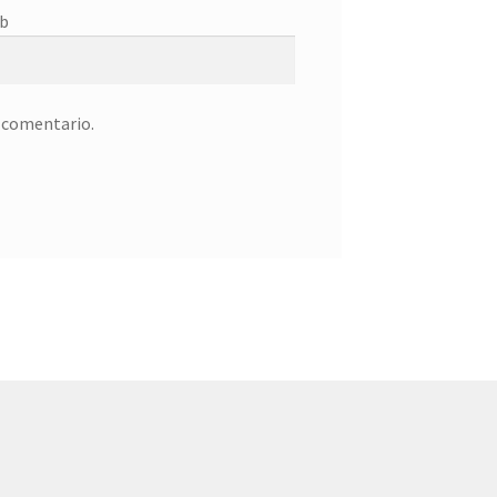
b
n comentario.