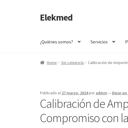
Elekmed
Saltar
Ir
a
al
navegación
contenido
¿Quiénes somos?
Servicios
P
Inicio
¿Por Qué Elegir a Elekmed México?
¿Qué
Home
Sin categoría
Calibración de Amperí
¿Qué es un Amperímetro y Cuál es su Función 
¿Qué es un multímetro y cuál es su función Pr
Publicado el
27 marzo, 2024
por
admin
—
Dejar un
Calibración de Amp
Amperímetro con certificado de calibración
C
Compromiso con la 
Calibración de Medidores de Resistencia – E