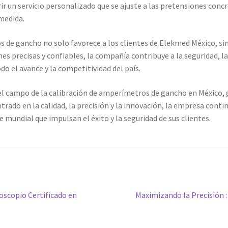
ir un servicio personalizado que se ajuste a las pretensiones concr
medida.
 de gancho no solo favorece a los clientes de Elekmed México, si
nes precisas y confiables, la compañía contribuye a la seguridad, l
o el avance y la competitividad del país.
l campo de la calibración de amperímetros de gancho en México, g
ntrado en la calidad, la precisión y la innovación, la empresa conti
 mundial que impulsan el éxito y la seguridad de sus clientes.
Siguiente
oscopio Certificado en
Maximizando la Precisión :
entrada: