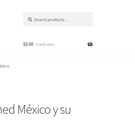
Search
Search
for:
$
0.00
0 artículos
éxico
pal?
ed México y su