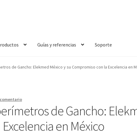
roductos
Guías y referencias
Soporte
 es un amperímetro de gancho y cuál es su función Principal?
metros de Gancho: Elekmed México y su Compromiso con la Excelencia en M
Principal?
¿Qué es un medidor de tierras y cuál es su función Princi
incipal?
¿Qué es un osciloscopio y cuál es su función Principal?
 comentario
erímetros de Gancho: Elekm
alibración de Amperímetros – Elekmed México
Excelencia en México
lekmed México
Calibración de Multímetros – Elekmed México