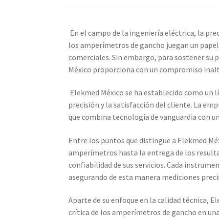
Calibración de Osciloscopios – Elekmed Méxi
En el campo de la ingeniería eléctrica, la pr
Medidor de tierras con certificado de calibrac
los amperímetros de gancho juegan un papel vi
comerciales. Sin embargo, para sostener su p
Nuestra Misión en Elekmed México
Osciloscop
México proporciona con un compromiso inalte
Productos calibrados con certificado de Cali
Elekmed México se ha establecido como un líd
precisión y la satisfacción del cliente. La e
que combina tecnología de vanguardia con un
Sobre Nosotros – Elekmed México
Soporte
T
Entre los puntos que distingue a Elekmed Méxi
amperímetros hasta la entrega de los resultad
confiabilidad de sus servicios. Cada instrum
asegurando de esta manera mediciones precis
Aparte de su enfoque en la calidad técnica, E
crítica de los amperímetros de gancho en una 