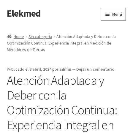
Elekmed
Saltar
Ir
Menú
a
al
navegación
contenido
Inicio
Home
Sin categoría
Atención Adaptada y Deber con la
Optimización Continua: Experiencia Integral en Medición de
¿Por Qué Elegir a Elekmed México?
Medidores de Tierras
¿Qué es un amperímetro de gancho y cuál es su función
Principal?
Publicado el
8 abril, 2024
por
admin
—
Dejar un comentario
Atención Adaptada y
¿Qué es un Amperímetro y Cuál es su Función Principal?
Deber con la
¿Qué es un medidor de tierras y cuál es su función Principal?
Optimización Continua:
¿Qué es un multímetro y cuál es su función Principal?
Experiencia Integral en
¿Qué es un osciloscopio y cuál es su función Principal?