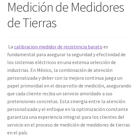
Medición de Medidores
Amperímetro con certificado de calibración
de Tierras
Calibración de Amperímetros – Elekmed México
La
calibracion medidor de resistencia barato
es
Calibración de Medidores de Resistencia – Elekmed México
fundamental para asegurar la seguridad y efectividad de
los sistemas eléctricos en una extensa selección de
Calibración de Multímetros – Elekmed México
industrias. En México, la combinación de atención
personalizada y deber con la mejora continua juega un
Calibración de Osciloscopios – Elekmed México
papel primordial en el desarrollo de medición, asegurando
que cada cliente reciba un servicio amoldado a sus
Carrito
pretensiones concretas. Esta sinergia entre la atención
personalizada y el enfoque en la optimización constante
Finalizar compra
garantiza una experiencia integral para los clientes del
servicio en el proceso de medición de medidores de tierras
Medidor de tierras con certificado de calibración
en el país.