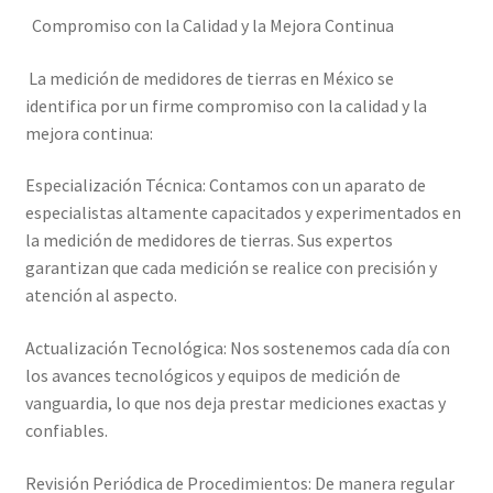
Mi cuenta
Compromiso con la Calidad y la Mejora Continua
La medición de medidores de tierras en México se
Multímetro con certificado de calibración
identifica por un firme compromiso con la calidad y la
mejora continua:
Nuestra Misión en Elekmed México
Especialización Técnica: Contamos con un aparato de
Osciloscopio con certificado de calibración
especialistas altamente capacitados y experimentados en
la medición de medidores de tierras. Sus expertos
Productos calibrados con certificado de Calibración
garantizan que cada medición se realice con precisión y
atención al aspecto.
Servicios de calibración eléctrica
Actualización Tecnológica: Nos sostenemos cada día con
Sobre Nosotros – Elekmed México
los avances tecnológicos y equipos de medición de
vanguardia, lo que nos deja prestar mediciones exactas y
Soporte
confiables.
Revisión Periódica de Procedimientos: De manera regular
Tienda